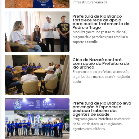
infraestrutura viária da
Prefeitura de Rio Branco
fortalece rede de apoio
para auxiliar tratamento de
Pedro e Tiago
Mobilização reúne gestão municipal,
Maçonaria e parceiros para ampliar o
suporte à família
Círio de Nazaré contará
com apoio da Prefeitura de
Rio Branco
Encontro entre o prefeito e a comissão
organizadora marcou a confirmação do
apoio
Prefeitura de Rio Branco leva
prevenção à Expoacre e
destaca trabalho dos
agentes de saúde
Programação da Prefeitura no estande
da Saúde destacou a atuação dos
agentes comunitários