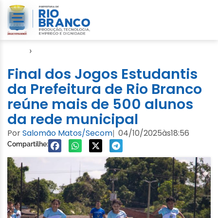
Início
›
Video
Final dos Jogos Estudantis
da Prefeitura de Rio Branco
reúne mais de 500 alunos
da rede municipal
Por
Salomão Matos/Secom
04/10/2025
às
18:56
|
Compartilhe: