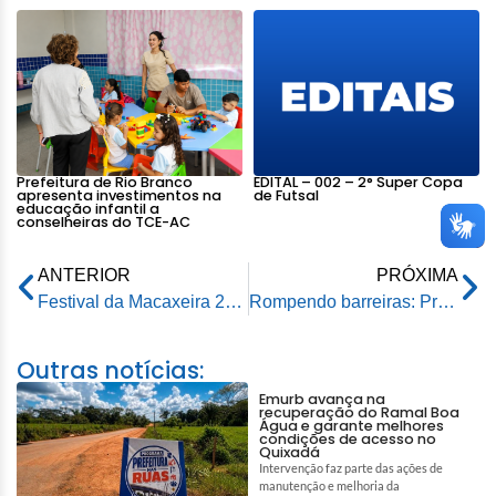
Prefeitura de Rio Branco
EDITAL – 002 – 2° Super Copa
apresenta investimentos na
de Futsal
educação infantil a
conselheiras do TCE-AC
ANTERIOR
PRÓXIMA
Festival da Macaxeira 2025 tem noite de emoção com escolha da Rainha da Produção e estreia do Festival de Música Gospel
Rompendo barreiras: Prefeitura de Rio Branco promove inclusão étnico-cultural nos jogos escolares
Outras notícias:
Emurb avança na
recuperação do Ramal Boa
Água e garante melhores
condições de acesso no
Quixadá
Intervenção faz parte das ações de
manutenção e melhoria da