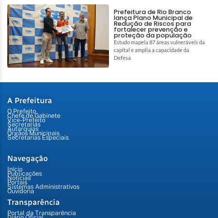
Prefeitura de Rio Branco
lança Plano Municipal de
Redução de Riscos para
fortalecer prevenção e
proteção da população
Estudo mapeia 87 áreas vulneráveis da
capital e amplia a capacidade da
Defesa
A Prefeitura
O Prefeito
Chefe de Gabinete
Vice-Prefeito
Secretarias
Autarquias
Órgãos Municipais
Secretarias Especiais
Navegação
Início
Publicações
Notícias
Portais
Sistemas Administrativos
Ouvidoria
Transparência
Portal da Transparência
Diário Oficial