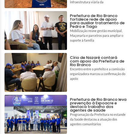
infraestrutura viária da
Prefeitura de Rio Branco
fortalece rede de apoio
para auxiliar tratamento de
Pedro e Tiago
Mobilização reúne gestão municipal,
Maçonaria e parceiros para ampliar o
suporte à família
Círio de Nazaré contará
com apoio da Prefeitura de
Rio Branco
Encontro entre o prefeito e a comissão
organizadora marcou a confirmação do
apoio
Prefeitura de Rio Branco leva
prevenção à Expoacre e
destaca trabalho dos
agentes de saúde
Programação da Prefeitura no estande
da Saúde destacou a atuação dos
agentes comunitários