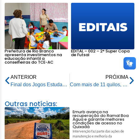
Prefeitura de Rio Branco
EDITAL – 002 – 2° Super Copa
apresenta investimentos na
de Futsal
educação infantil a
conselheiras do TCE-AC
ANTERIOR
PRÓXIMA
Final dos Jogos Estudantis da Prefeitura de Rio Branco reúne mais de 500 alunos da rede municipal
Com mais de 11 quilos, produtor do Catuaba vence o concurso de macaxeira mais pesada
Outras notícias:
Emurb avança na
recuperação do Ramal Boa
Água e garante melhores
condições de acesso no
Quixadá
Intervenção faz parte das ações de
manutenção e melhoria da