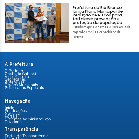
Prefeitura de Rio Branco
lança Plano Municipal de
Redução de Riscos para
fortalecer prevenção e
proteção da população
Estudo mapeia 87 áreas vulneráveis da
capital e amplia a capacidade da
Defesa
A Prefeitura
O Prefeito
Chefe de Gabinete
Vice-Prefeito
Secretarias
Autarquias
Órgãos Municipais
Secretarias Especiais
Navegação
Início
Publicações
Notícias
Portais
Sistemas Administrativos
Ouvidoria
Transparência
Portal da Transparência
Diário Oficial