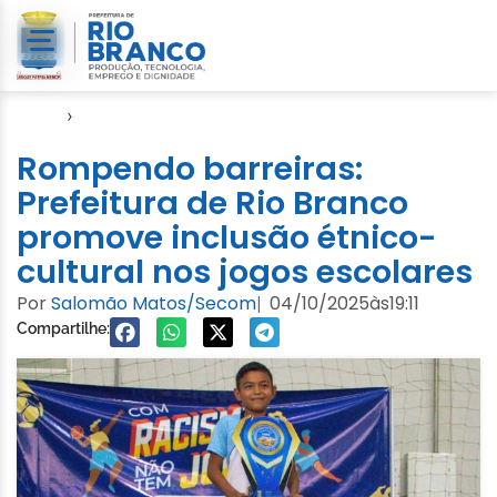
Início
›
Esporte
Rompendo barreiras:
Prefeitura de Rio Branco
promove inclusão étnico-
cultural nos jogos escolares
Por
Salomão Matos/Secom
04/10/2025
às
19:11
|
Compartilhe: