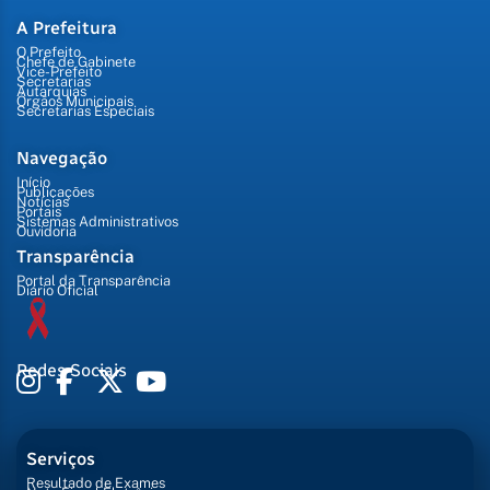
A Prefeitura
O Prefeito
Chefe de Gabinete
Vice-Prefeito
Secretarias
Autarquias
Órgãos Municipais
Secretarias Especiais
Navegação
Início
Publicações
Notícias
Portais
Sistemas Administrativos
Ouvidoria
Transparência
Portal da Transparência
Diário Oficial
Redes Sociais
Serviços
Resultado de Exames