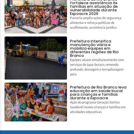
fortalece assistência às
famílias em situação de
vulnerabilidade durante
Expoacre 2026
Parceria amplia ações de segurança
alimentar e reforça políticas de
acolhimento, assistência jurídica
Prefeitura intensifica
manutenção viária e
mobiliza equipes em
diferentes regiões de Rio
Branco
Equipes atuam simultaneamente com
serviços de tapa-buraco, remendo
profundo, drenagem e terraplanagem
para
Prefeitura de Rio Branco leva
educação em saúde bucal
para crianças e famílias
durante a Expoacre
Ação do programa Geração Sorriso
Saudável reuniu crianças e famílias em
atividades educativas