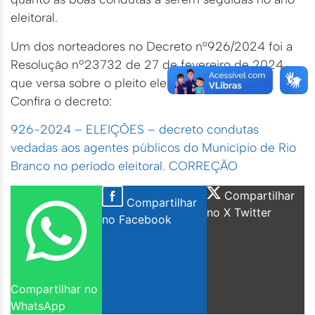
eleitoral.
Um dos norteadores no Decreto n°926/2024 foi a
Resolução nº23732 de 27 de fevereiro de 2024,
que versa sobre o pleito eleitoral desde ano.
Confira o decreto:
926-2024 – ELEIÇÕES – decreto condutas
vedadas aos agentes públicos do Município de Rio
Branco no período eleitoral. CORREÇÃO
Compartilhar
Compartilhar
no X Twitter
no Facebook
Compartilhar no
WhatsApp