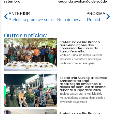
setembro
segunda avaliação de saúde
ANTERIOR
PRÓXIMA
Prefeitura promove seminário com temática étnico racial e violência contra a mulher
Nota de pesar – Romildo Magalhães da Silva
Outras notícias:
Prefeitura de Rio Branco
aproxima ações das
comunidades rurais do
Barro Vermelho
Visita ao Ramal do Junqueira reuniu
moradores, produtores, lideranças
políticas e comunitárias para
Secretaria Municipal de Meio
Ambiente reforça
fiscalização ambiental e
ações de bem-estar animal
durante a Expoacre 2026
Equipes da Secretaria Municipal de
Meio Ambiente acompanham desde a
cavalgada de abertura
Prefeitura de Rio Branco