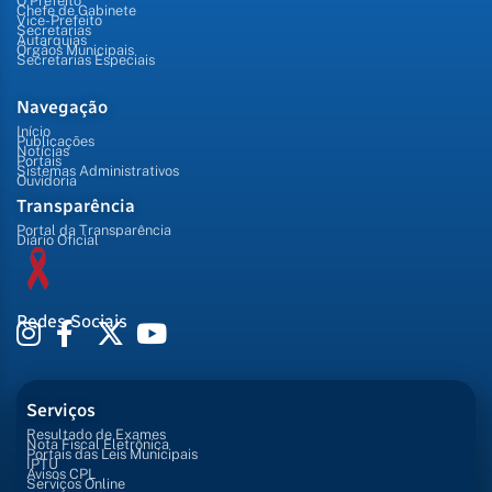
O Prefeito
Chefe de Gabinete
Vice-Prefeito
Secretarias
Autarquias
Órgãos Municipais
Secretarias Especiais
Navegação
Início
Publicações
Notícias
Portais
Sistemas Administrativos
Ouvidoria
Transparência
Portal da Transparência
Diário Oficial
Redes Sociais
Serviços
Resultado de Exames
Nota Fiscal Eletrônica
Portais das Leis Municipais
IPTU
Avisos CPL
Serviços Online