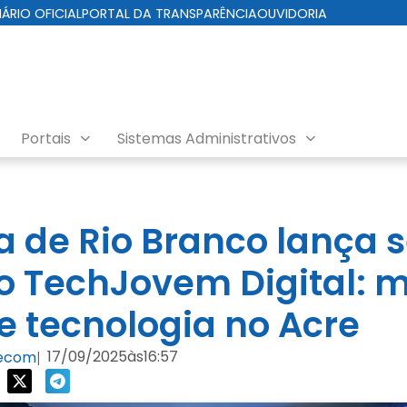
IÁRIO OFICIAL
PORTAL DA TRANSPARÊNCIA
OUVIDORIA
Portais
Sistemas Administrativos
ra de Rio Branco lança
o TechJovem Digital: m
e tecnologia no Acre
17/09/2025
às
16:57
Secom
|