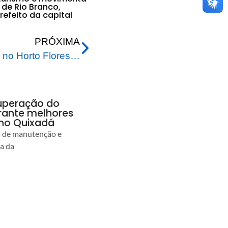
de Rio Branco,
efeito da capital
PRÓXIMA
Técnicos realizam vistoria no Horto Florestal para a segunda edição do Festival da Macaxeira
uperação do
rante melhores
no Quixadá
s de manutenção e
ia da