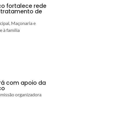
co fortalece rede
r tratamento de
cipal, Maçonaria e
e à família
ará com apoio da
co
comissão organizadora