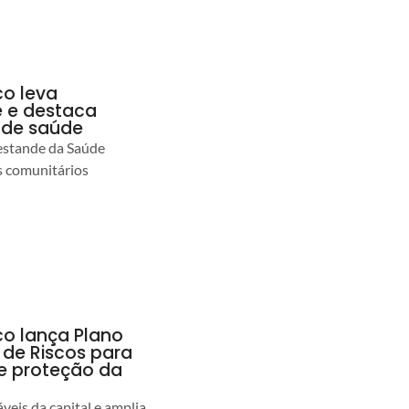
co leva
 e destaca
 de saúde
estande da Saúde
s comunitários
co lança Plano
 de Riscos para
 e proteção da
veis da capital e amplia