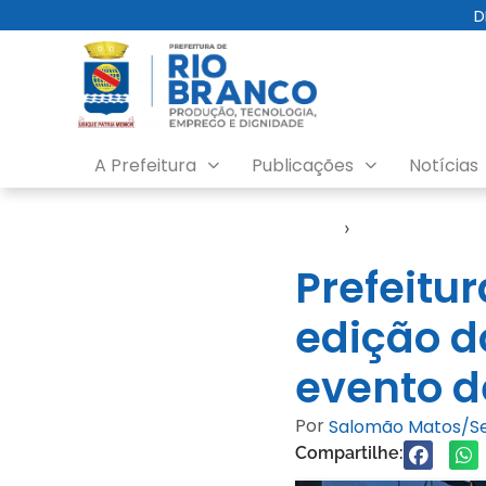
D
A Prefeitura
Publicações
Notícias
Início
›
TechJovem
Prefeitu
edição d
evento d
Por
Salomão Matos/
Compartilhe: