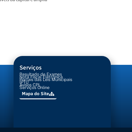
Serviços
Resultado de Exames
Nota Fiscal Eletrônica
Portais das Leis Municipais
IPTU
Avisos CPL
Serviços Online
Mapa do Site