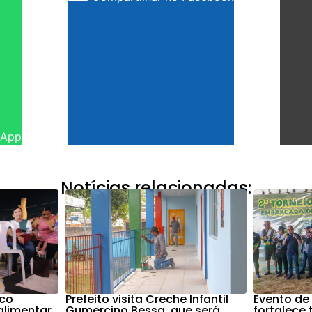
sApp
Notícias relacionadas:
nco
Prefeito visita Creche Infantil
Evento de
alimentar
Gumercino Bessa, que será
fortalece