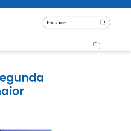
 segunda
aior