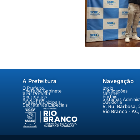
A Prefeitura
Navegação
O Prefeito
Início
Chefe de Gabinete
Publicações
Vice-Prefeito
Notícias
Secretarias
Portais
Autarquias
Sistemas Administ
Órgãos Municipais
Ouvidoria
Secretarias Especiais
R. Rui Barbosa, 
Rio Branco - AC