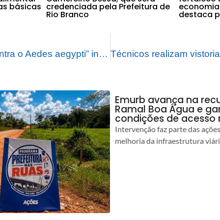
as básicas
credenciada pela Prefeitura de
economia 
Rio Branco
destaca pr
Projeto “Todos Contra o Aedes aegypti” inicia segunda etapa com formação e Dia D de mobilização em Rio Branco
Emurb avança na rec
Ramal Boa Água e ga
condições de acesso 
Intervenção faz parte das açõe
melhoria da infraestrutura viár