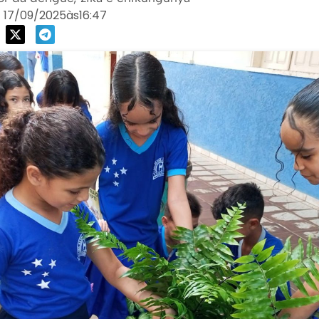
17/09/2025
às
16:47