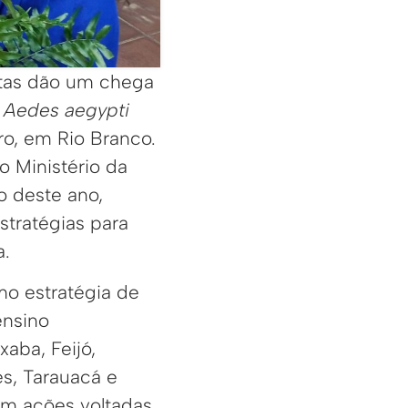
ntas dão um chega
o
Aedes aegypti
ro, em Rio Branco.
o Ministério da
 deste ano,
stratégias para
a.
o estratégia de
ensino
aba, Feijó,
s, Tarauacá e
em ações voltadas