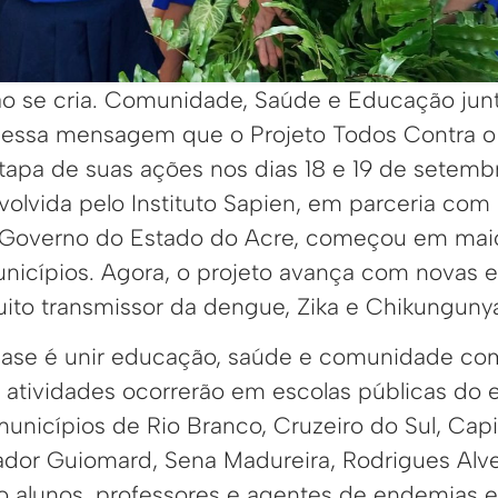
ão se cria. Comunidade, Saúde e Educação ju
m essa mensagem que o Projeto Todos Contra 
etapa de suas ações nos dias 18 e 19 de setemb
nvolvida pelo Instituto Sapien, em parceria com 
 Governo do Estado do Acre, começou em maio
icípios. Agora, o projeto avança com novas e
to transmissor da dengue, Zika e Chikunguny
fase é unir educação, saúde e comunidade com
 atividades ocorrerão em escolas públicas do 
nicípios de Rio Branco, Cruzeiro do Sul, Capix
dor Guiomard, Sena Madureira, Rodrigues Alve
o alunos, professores e agentes de endemias 