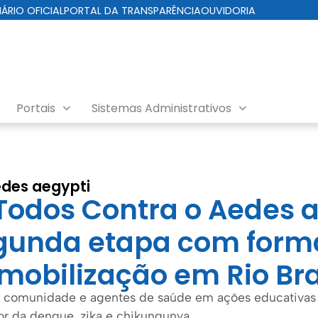
IÁRIO OFICIAL
PORTAL DA TRANSPARÊNCIA
OUVIDORIA
Portais
Sistemas Administrativos
des aegypti
“Todos Contra o Aedes 
egunda etapa com form
 mobilização em Rio Br
as, comunidade e agentes de saúde em ações educativas 
or da dengue, zika e chikungunya