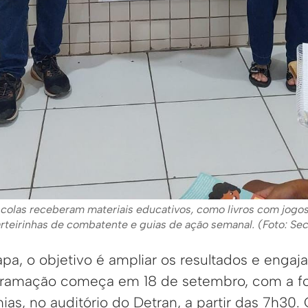
scolas receberam materiais educativos, como livros com jogos 
arteirinhas de combatente e guias de ação semanal. (Foto: S
a, o objetivo é ampliar os resultados e engaja
gramação começa em 18 de setembro, com a f
as, no auditório do Detran, a partir das 7h30.