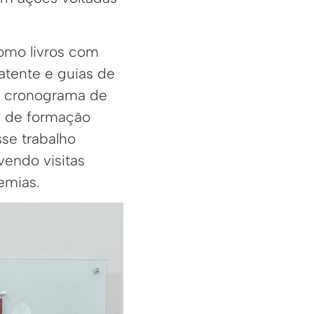
como livros com
batente e guias de
m cronograma de
am de formação
sse trabalho
vendo visitas
emias.