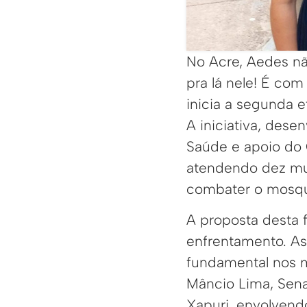
No Acre, Aedes n
pra lá nele! É co
inicia a segunda 
A iniciativa, dese
Saúde e apoio do
atendendo dez mun
combater o mosqui
A proposta desta 
enfrentamento. As
fundamental nos mu
Mâncio Lima, Sena
Xapuri, envolvend