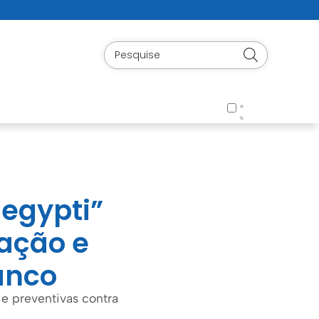
aegypti”
ação e
anco
e preventivas contra