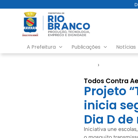
D
A Prefeitura
Publicações
Notícias
Início
›
Notícias
Todos Contra Ae
Projeto 
inicia s
Dia D de
Iniciativa une escol
o mosquito transmiss