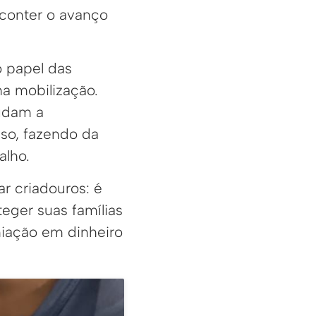
 conter o avanço
o papel das
na mobilização.
udam a
so, fazendo da
alho.
r criadouros: é
eger suas famílias
emiação em dinheiro