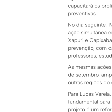
capacitará os prof
preventivas.
No dia seguinte, 1
ação simultânea e
Xapuri e Capixaba.
prevenção, com ca
professores, estu
As mesmas ações s
de setembro, ampl
outras regiões do 
Para Lucas Varela,
fundamental para 
projeto é um refo