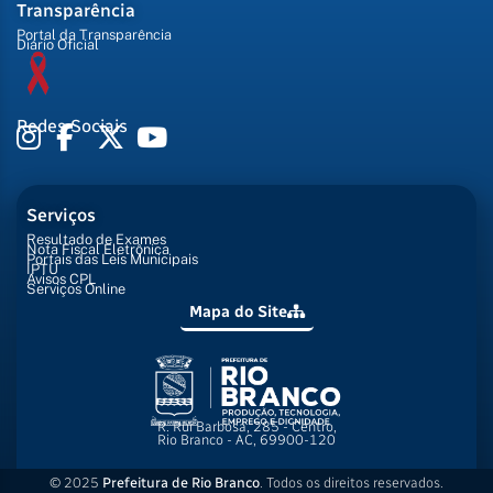
Transparência
Portal da Transparência
Diário Oficial
Redes Sociais
Serviços
Resultado de Exames
Nota Fiscal Eletrônica
Portais das Leis Municipais
IPTU
Avisos CPL
Serviços Online
Mapa do Site
R. Rui Barbosa, 285 - Centro,
Rio Branco - AC, 69900-120
© 2025
Prefeitura de Rio Branco
. Todos os direitos reservados.