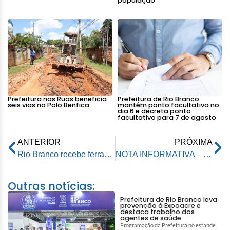
população
Prefeitura nas Ruas beneficia
Prefeitura de Rio Branco
seis vias no Polo Benfica
mantém ponto facultativo no
dia 6 e decreta ponto
facultativo para 7 de agosto
ANTERIOR
PRÓXIMA
Rio Branco recebe ferramenta estratégica para ampliar negócios entre a Amazônia e o mercado internacional
NOTA INFORMATIVA – Creche Jorge Luís Venâncio Pinto recebe ações de limpeza, dedetização e medidas preventivas
Outras notícias:
Prefeitura de Rio Branco leva
prevenção à Expoacre e
destaca trabalho dos
agentes de saúde
Programação da Prefeitura no estande