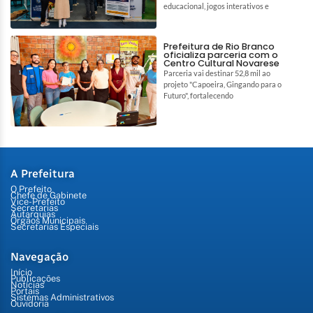
educacional, jogos interativos e
Prefeitura de Rio Branco
oficializa parceria com o
Centro Cultural Novarese
Parceria vai destinar 52,8 mil ao
projeto "Capoeira, Gingando para o
Futuro", fortalecendo
A Prefeitura
O Prefeito
Chefe de Gabinete
Vice-Prefeito
Secretarias
Autarquias
Órgãos Municipais
Secretarias Especiais
Navegação
Início
Publicações
Notícias
Portais
Sistemas Administrativos
Ouvidoria