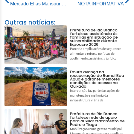
Mercado Elias Mansour completa 46 anos e recebe festa de aniversário promovida por feirantes
NOTA INFORMATIVA
Outras notícias:
Prefeitura de Rio Branco
fortalece assistência às
famílias em situação de
vulnerabilidade durante
Expoacre 2026
Parceria amplia ações de segurança
alimentar e reforça políticas de
acolhimento, assistência jurídica
Emurb avança na
recuperação do Ramal Boa
Água e garante melhores
condições de acesso no
Quixadá
Intervenção faz parte das ações de
manutenção e melhoria da
infraestrutura viária da
Prefeitura de Rio Branco
fortalece rede de apoio
para auxiliar tratamento de
Pedro e Tiago
Mobilização reúne gestão municipal,
Maçonaria e parceiros para ampliar o