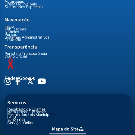
Autarquias
Órgãos Municipais
Secretarias Especiais
Navegação
Início
Publicações
Notícias
Portais
Sistemas Administrativos
Ouvidoria
Transparência
Portal da Transparência
Diário Oficial
Redes Sociais
Serviços
Resultado de Exames
Nota Fiscal Eletrônica
Portais das Leis Municipais
IPTU
Avisos CPL
Serviços Online
Mapa do Site