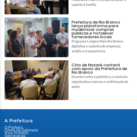
suporte à família
Prefeitura de Rio Branco
lança plataforma para
modernizar compras
públicas e fortalecer
fornecedores locais
Programa Compra Mais Rio Branco
digitaliza o cadastro de empresas,
amplia a transparência
Círio de Nazaré contará
com apoio da Prefeitura de
Rio Branco
Encontro entre o prefeito e a comissão
organizadora marcou a confirmação do
apoio
A Prefeitura
O Prefeito
Chefe de Gabinete
Vice-Prefeito
Secretarias