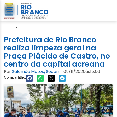
Início
›
SMCCI
Prefeitura de Rio Branco
realiza limpeza geral na
Praça Plácido de Castro, no
centro da capital acreana
Por
Salomão Matos/Secom
05/11/2025
às
15:56
|
Compartilhe: