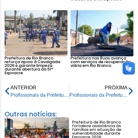
Prefeitura de Rio Branco
Prefeitura nas Ruas avança
reforça apoio à Cavalgada
com serviços de recuperação
2026 e garante limpeza
viária em Rio Branco
durante abertura da 51ª
Expoacre
ANTERIOR
PRÓXIMA
Profissionais da Prefeitura de Rio Branco participam de qualificação sobre implante contraceptivo promovida pelo Ministério da Saúde
Profissionais da Prefeitura de Rio Branco participam de qualificação sobre implante contraceptivo promovida pelo Ministério da Saúde
Outras notícias:
Prefeitura de Rio Branco
fortalece assistência às
famílias em situação de
vulnerabilidade durante
Expoacre 2026