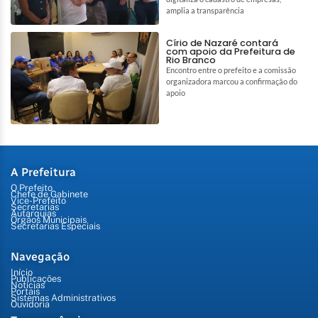
amplia a transparência
Círio de Nazaré contará
com apoio da Prefeitura de
Rio Branco
Encontro entre o prefeito e a comissão
organizadora marcou a confirmação do
apoio
A Prefeitura
O Prefeito
Chefe de Gabinete
Vice-Prefeito
Secretarias
Autarquias
Órgãos Municipais
Secretarias Especiais
Navegação
Início
Publicações
Notícias
Portais
Sistemas Administrativos
Ouvidoria