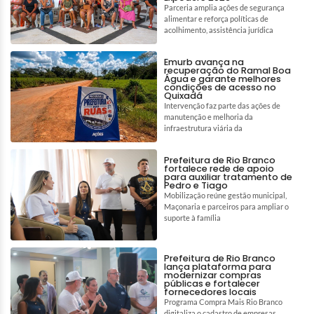
Parceria amplia ações de segurança
alimentar e reforça políticas de
acolhimento, assistência jurídica
Emurb avança na
recuperação do Ramal Boa
Água e garante melhores
condições de acesso no
Quixadá
Intervenção faz parte das ações de
manutenção e melhoria da
infraestrutura viária da
Prefeitura de Rio Branco
fortalece rede de apoio
para auxiliar tratamento de
Pedro e Tiago
Mobilização reúne gestão municipal,
Maçonaria e parceiros para ampliar o
suporte à família
Prefeitura de Rio Branco
lança plataforma para
modernizar compras
públicas e fortalecer
fornecedores locais
Programa Compra Mais Rio Branco
digitaliza o cadastro de empresas,