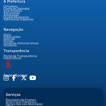
A Prefeitura
O Prefeito
Chefe de Gabinete
Vice-Prefeito
Secretarias
Autarquias
Órgãos Municipais
Secretarias Especiais
Navegação
Início
Publicações
Notícias
Portais
Sistemas Administrativos
Ouvidoria
Transparência
Portal da Transparência
Diário Oficial
Redes Sociais
Serviços
Resultado de Exames
Nota Fiscal Eletrônica
Portais das Leis Municipais