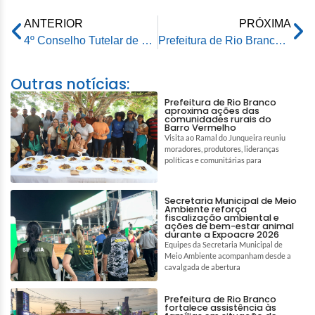
ANTERIOR
PRÓXIMA
4º Conselho Tutelar de Rio Branco passará a atender em novo endereço a partir de 22 de junho
Prefeitura de Rio Branco fortalece habitação popular com obra em fase avançada no bairro Tucumã
Outras notícias:
Prefeitura de Rio Branco
aproxima ações das
comunidades rurais do
Barro Vermelho
Visita ao Ramal do Junqueira reuniu
moradores, produtores, lideranças
políticas e comunitárias para
Secretaria Municipal de Meio
Ambiente reforça
fiscalização ambiental e
ações de bem-estar animal
durante a Expoacre 2026
Equipes da Secretaria Municipal de
Meio Ambiente acompanham desde a
cavalgada de abertura
Prefeitura de Rio Branco
fortalece assistência às