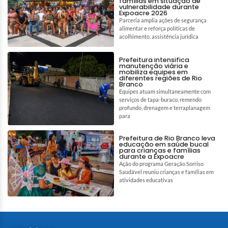
famílias em situação de
vulnerabilidade durante
Expoacre 2026
Parceria amplia ações de segurança
alimentar e reforça políticas de
acolhimento, assistência jurídica
Prefeitura intensifica
manutenção viária e
mobiliza equipes em
diferentes regiões de Rio
Branco
Equipes atuam simultaneamente com
serviços de tapa-buraco, remendo
profundo, drenagem e terraplanagem
para
Prefeitura de Rio Branco leva
educação em saúde bucal
para crianças e famílias
durante a Expoacre
Ação do programa Geração Sorriso
Saudável reuniu crianças e famílias em
atividades educativas