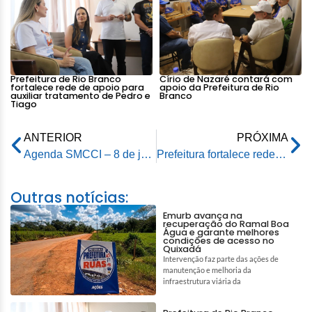
Prefeitura de Rio Branco
Círio de Nazaré contará com
fortalece rede de apoio para
apoio da Prefeitura de Rio
auxiliar tratamento de Pedro e
Branco
Tiago
ANTERIOR
PRÓXIMA
Agenda SMCCI – 8 de junho de 2026
Prefeitura fortalece rede de apoio à amamentação e contribui para salvar vidas de recém-nascidos
Outras notícias:
Emurb avança na
recuperação do Ramal Boa
Água e garante melhores
condições de acesso no
Quixadá
Intervenção faz parte das ações de
manutenção e melhoria da
infraestrutura viária da