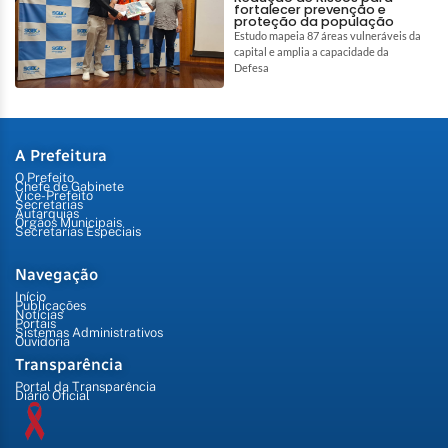
fortalecer prevenção e
proteção da população
Estudo mapeia 87 áreas vulneráveis da
capital e amplia a capacidade da
Defesa
A Prefeitura
O Prefeito
Chefe de Gabinete
Vice-Prefeito
Secretarias
Autarquias
Órgãos Municipais
Secretarias Especiais
Navegação
Início
Publicações
Notícias
Portais
Sistemas Administrativos
Ouvidoria
Transparência
Portal da Transparência
Diário Oficial