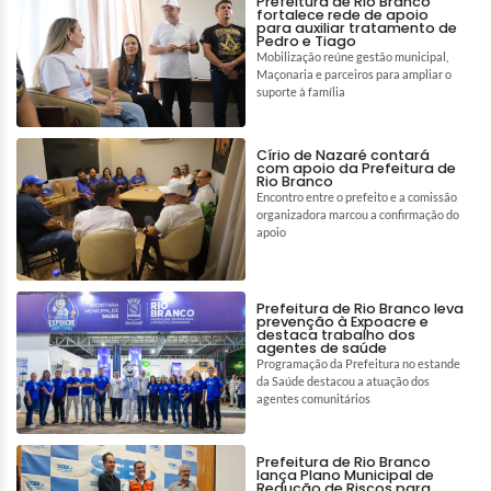
Prefeitura de Rio Branco
fortalece rede de apoio
para auxiliar tratamento de
Pedro e Tiago
Mobilização reúne gestão municipal,
Maçonaria e parceiros para ampliar o
suporte à família
Círio de Nazaré contará
com apoio da Prefeitura de
Rio Branco
Encontro entre o prefeito e a comissão
organizadora marcou a confirmação do
apoio
Prefeitura de Rio Branco leva
prevenção à Expoacre e
destaca trabalho dos
agentes de saúde
Programação da Prefeitura no estande
da Saúde destacou a atuação dos
agentes comunitários
Prefeitura de Rio Branco
lança Plano Municipal de
Redução de Riscos para