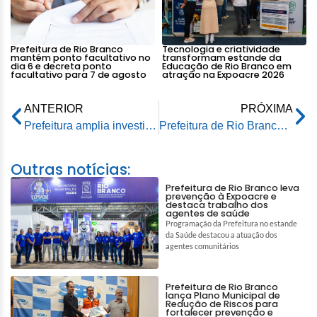
Prefeitura de Rio Branco
Tecnologia e criatividade
mantém ponto facultativo no
transformam estande da
dia 6 e decreta ponto
Educação de Rio Branco em
facultativo para 7 de agosto
atração na Expoacre 2026
ANTERIOR
PRÓXIMA
Prefeitura amplia investimentos em infraestrutura e autoriza novas obras em Rio Branco
Prefeitura de Rio Branco mantém quatro Uraps abertas neste sábado para ampliar atendimentos à população
Outras notícias:
Prefeitura de Rio Branco leva
prevenção à Expoacre e
destaca trabalho dos
agentes de saúde
Programação da Prefeitura no estande
da Saúde destacou a atuação dos
agentes comunitários
Prefeitura de Rio Branco
lança Plano Municipal de
Redução de Riscos para
fortalecer prevenção e