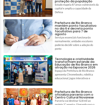
proteção da população
Estudo mapeia 87 áreas vulneráveis da
capital e amplia a capacidade da
Defesa
Prefeitura de Rio Branco
mantém ponto facultativo
no dia 6 e decreta ponto
facultativo para 7 de
agosto
Serviços essenciais funcionarão
normalmente; unidades escolares
poderão decidir sobre a adoção do
ponto
Tecnologia e criatividade
transformam estande da
Educação de Rio Branco em
atração na Expoacre 2026
Espaço da Prefeitura de Rio Branco
apresenta Chromebooks, robótica
educacional, jogos interativos e
Prefeitura de Rio Branco
oficializa parceria com o
Centro Cultural Novarese
Parceria vai destinar 52,8 mil ao
projeto "Capoeira, Gingando para o