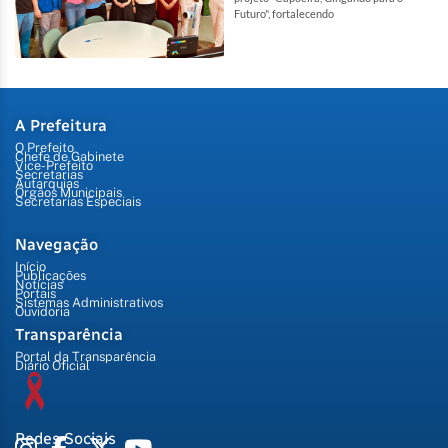
Futuro", fortalecendo
A Prefeitura
O Prefeito
Chefe de Gabinete
Vice-Prefeito
Secretarias
Autarquias
Órgãos Municipais
Secretarias Especiais
Navegação
Início
Publicações
Notícias
Portais
Sistemas Administrativos
Ouvidoria
Transparência
Portal da Transparência
Diário Oficial
Redes Sociais