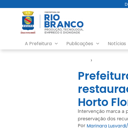
D
A Prefeitura
Publicações
Notícias
Início
›
Semeia
Prefeitur
restaura
Horto Flo
Intervenção marca a
preservação dos recur
Por
Marinara Lusvard