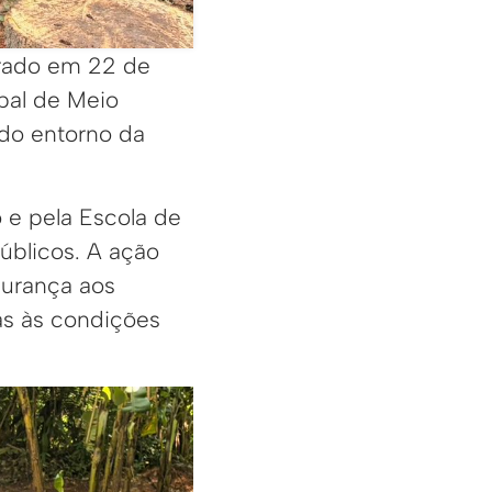
brado em 22 de
ipal de Meio
 do entorno da
 e pela Escola de
blicos. A ação
gurança aos
as às condições