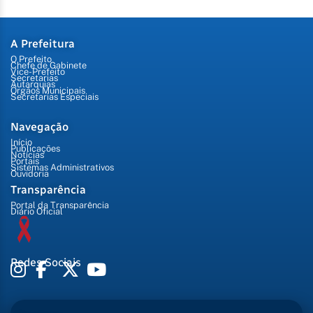
A Prefeitura
O Prefeito
Chefe de Gabinete
Vice-Prefeito
Secretarias
Autarquias
Órgãos Municipais
Secretarias Especiais
Navegação
Início
Publicações
Notícias
Portais
Sistemas Administrativos
Ouvidoria
Transparência
Portal da Transparência
Diário Oficial
Redes Sociais