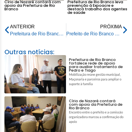
Círio de Nazaré contará com
Prefeitura de Rio Branco leva
apoio da Prefeitura de Rio
prevenção à Expoacre e
Branco
destaca trabalho dos agentes
de saúde
ANTERIOR
PRÓXIMA
Prefeitura de Rio Branco reforça apoio ao produtor rural durante VI Congresso Internacional de Pecuária Leiteira da Amazônia Ocidental
Prefeito de Rio Branco participa da entrega de projeto de eficiência energética ao Hospital de Amor
Outras notícias:
Prefeitura de Rio Branco
fortalece rede de apoio
para auxiliar tratamento de
Pedro e Tiago
Mobilização reúne gestão municipal,
Maçonaria e parceiros para ampliar o
suporte à família
Círio de Nazaré contará
com apoio da Prefeitura de
Rio Branco
Encontro entre o prefeito e a comissão
organizadora marcou a confirmação do
apoio