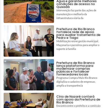
Água e garante melhores
condições de acesso no
Quixadá
Intervenção faz parte das ações de
manutenção e melhoria da
infraestrutura viária da
Prefeitura de Rio Branco
fortalece rede de apoio
para auxiliar tratamento de
Pedro e Tiago
Mobilização reúne gestão municipal,
Maçonaria e parceiros para ampliar o
suporte à família
Prefeitura de Rio Branco
lança plataforma para
modernizar compras
públicas e fortalecer
fornecedores locais
Programa Compra Mais Rio Branco
digitaliza o cadastro de empresas,
amplia a transparência
Círio de Nazaré contará
com apoio da Prefeitura de
Rio Branco
Encontro entre o prefeito e a comissão