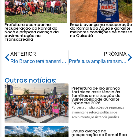
Prefeitura acompanha
Emurb avança na recuperação
recuperação do Ramal do
do Ramal Boa Água e garante
Noca e prepara avanço da
melhores condições de acesso
pavimentação na
no Quixadá
Transacreana
ANTERIOR
PRÓXIMA
Rio Branco terá transmissão gratuita de todos os jogos do maior campeonato mundial de futebol, na Praça da Revolução
Prefeitura amplia transmissão gratuita do maior mundial de futebol na Praça da Revolução
Outras notícias:
Prefeitura de Rio Branco
fortalece assistência às
famílias em situação de
vulnerabilidade durante
Expoacre 2026
Parceria amplia ações de segurança
alimentar e reforça políticas de
acolhimento, assistência jurídica
Emurb avança na
recuperação do Ramal Boa