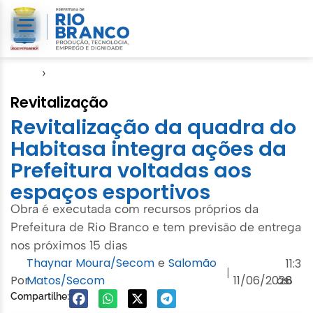
Início
›
Seinfra
Revitalização
Revitalização da quadra do
Habitasa integra ações da
Prefeitura voltadas aos
espaços esportivos
Obra é executada com recursos próprios da
Prefeitura de Rio Branco e tem previsão de entrega
nos próximos 15 dias
Thaynar Moura/Secom
e
Salomão
11:3
|
Por
Matos/Secom
11/06/2026
às
8
Compartilhe: