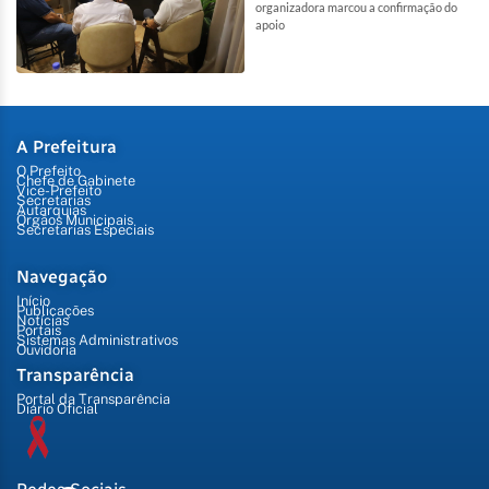
organizadora marcou a confirmação do
apoio
A Prefeitura
O Prefeito
Chefe de Gabinete
Vice-Prefeito
Secretarias
Autarquias
Órgãos Municipais
Secretarias Especiais
Navegação
Início
Publicações
Notícias
Portais
Sistemas Administrativos
Ouvidoria
Transparência
Portal da Transparência
Diário Oficial