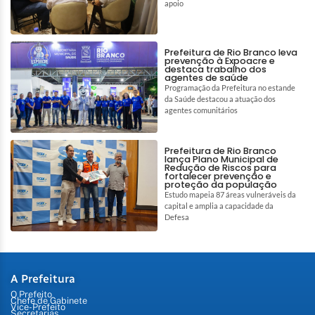
apoio
Prefeitura de Rio Branco leva
prevenção à Expoacre e
destaca trabalho dos
agentes de saúde
Programação da Prefeitura no estande
da Saúde destacou a atuação dos
agentes comunitários
Prefeitura de Rio Branco
lança Plano Municipal de
Redução de Riscos para
fortalecer prevenção e
proteção da população
Estudo mapeia 87 áreas vulneráveis da
capital e amplia a capacidade da
Defesa
A Prefeitura
O Prefeito
Chefe de Gabinete
Vice-Prefeito
Secretarias