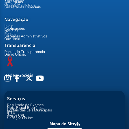
Autarquias
Órgãos Municipais
Secretarias Especiais
Navegação
Início
Publicações
Notícias
Portais
Sistemas Administrativos
Ouvidoria
Transparência
Portal da Transparência
Diário Oficial
Redes Sociais
Serviços
Resultado de Exames
Nota Fiscal Eletrônica
Portais das Leis Municipais
IPTU
Avisos CPL
Serviços Online
Mapa do Site