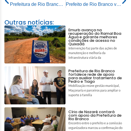
Prefeitura de Rio Branco realiza reparo em adutora na rua Floriano Peixoto
Prefeito de Rio Branco visita obra do Mercado Municipal no bairro São Francisco
Outras notícias:
Emurb avança na
recuperação do Ramal Boa
Água e garante melhores
condições de acesso no
Quixadá
Intervenção faz parte das ações de
manutenção e melhoria da
infraestrutura viária da
Prefeitura de Rio Branco
fortalece rede de apoio
para auxiliar tratamento de
Pedro e Tiago
Mobilização reúne gestão municipal,
Maçonaria e parceiros para ampliar o
suporte à família
Círio de Nazaré contará
com apoio da Prefeitura de
Rio Branco
Encontro entre o prefeito e a comissão
organizadora marcou a confirmação do