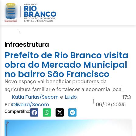
Início
›
Seinfra
Infraestrutura
Prefeito de Rio Branco visita
obra do Mercado Municipal
no bairro São Francisco
Novo espaço vai beneficiar produtores da
agricultura familiar e fortalecer a economia local
Katia Farias/Secom
e
Luizio
17:3
|
Por
Oliveira/Secom
06/08/2025
às
6
Compartilhe: