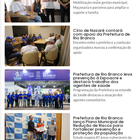
Mobilização reúne gestão municipal,
Maçonaria e parceiros para ampliar o
suporte à família
Círio de Nazaré contará
com apoio da Prefeitura de
Rio Branco
Encontro entre o prefeito e a comissão
organizadora marcou a confirmação do
apoio
Prefeitura de Rio Branco leva
prevenção à Expoacre e
destaca trabalho dos
agentes de saúde
Programação da Prefeitura no estande
da Saúde destacou a atuação dos
agentes comunitários
Prefeitura de Rio Branco
lança Plano Municipal de
Redução de Riscos para
fortalecer prevenção e
proteção da população
Estudo mapeia 87 áreas vulneráveis da