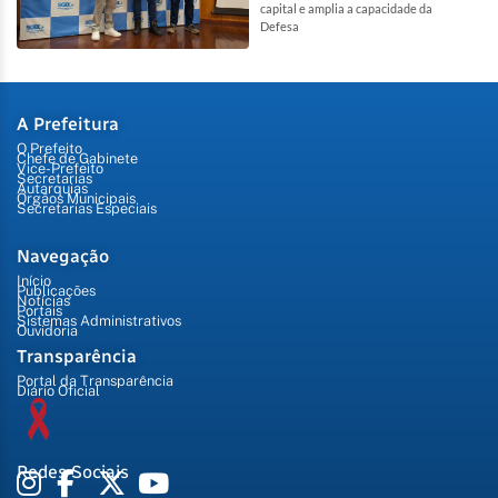
capital e amplia a capacidade da
Defesa
A Prefeitura
O Prefeito
Chefe de Gabinete
Vice-Prefeito
Secretarias
Autarquias
Órgãos Municipais
Secretarias Especiais
Navegação
Início
Publicações
Notícias
Portais
Sistemas Administrativos
Ouvidoria
Transparência
Portal da Transparência
Diário Oficial
Redes Sociais