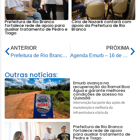
Prefeitura de Rio Branco
Círio de Nazaré contará com
fortalece rede de apoio para
apoio da Prefeitura de Rio
auxiliar tratamento de Pedro e
Branco
Tiago
ANTERIOR
PRÓXIMA
Prefeitura de Rio Branco realiza Feira de Adoção e Vacinação Antirrábica, neste sábado (18)
Agenda Emurb – 16 de abril de 2026
Outras notícias:
Emurb avança na
recuperação do Ramal Boa
Água e garante melhores
condições de acesso no
Quixadá
Intervenção faz parte das ações de
manutenção e melhoria da
infraestrutura viária da
Prefeitura de Rio Branco
fortalece rede de apoio
para auxiliar tratamento de
Pedro e Tiago