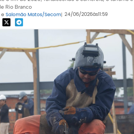
de Rio Branco
24/06/2026
às
11:59
e
Salomão Matos/Secom
|