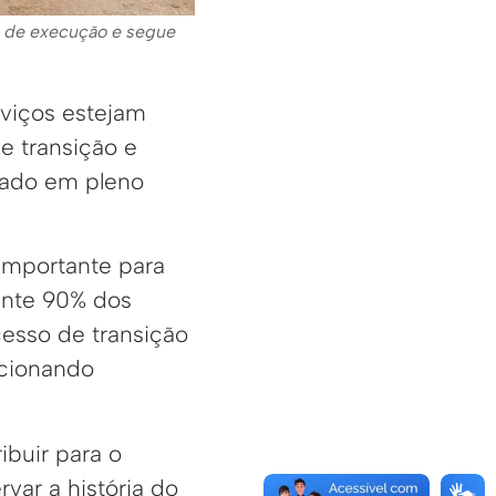
% de execução e segue
viços estejam
e transição e
cado em pleno
importante para
ente 90% dos
cesso de transição
ncionando
buir para o
var a história do