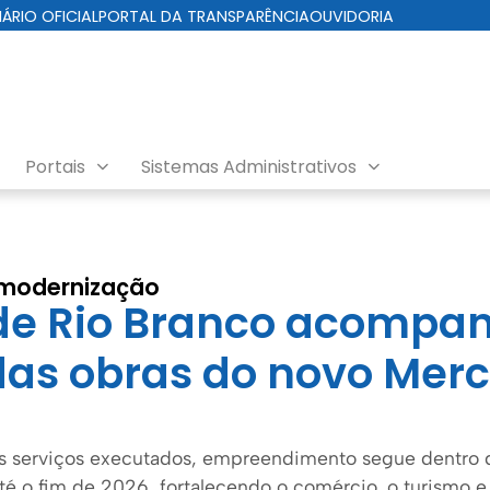
IÁRIO OFICIAL
PORTAL DA TRANSPARÊNCIA
OUVIDORIA
Portais
Sistemas Administrativos
 modernização
 de Rio Branco acompa
as obras do novo Merc
 serviços executados, empreendimento segue dentro 
té o fim de 2026, fortalecendo o comércio, o turismo e 