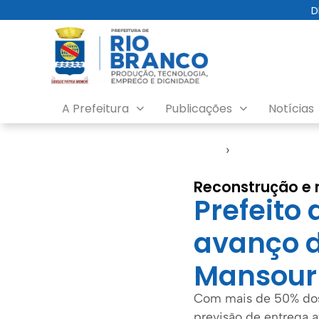
D
A Prefeitura
Publicações
Notícias
Início
›
Seinfra
Reconstrução e
Prefeito
avanço d
Mansour
Com mais de 50% dos
previsão de entrega a