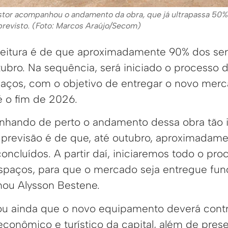
stor acompanhou o andamento da obra, que já ultrapassa 50
revisto. (Foto: Marcos Araújo/Secom)
feitura é de que aproximadamente 90% dos ser
ubro. Na sequência, será iniciado o processo d
aços, com o objetivo de entregar o novo mer
 o fim de 2026.
hando de perto o andamento dessa obra tão 
 previsão é de que, até outubro, aproximadam
oncluídos. A partir daí, iniciaremos todo o pro
spaços, para que o mercado seja entregue fu
mou Alysson Bestene.
ou ainda que o novo equipamento deverá contri
onômico e turístico da capital, além de preser