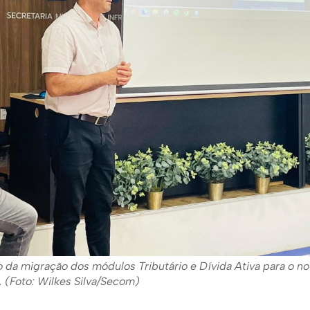
 da migração dos módulos Tributário e Dívida Ativa para o n
. (Foto: Wilkes Silva/Secom)