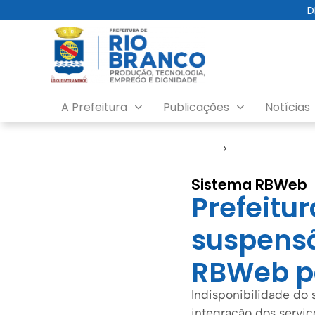
D
A Prefeitura
Publicações
Notícias
Início
›
Sefin
Sistema RBWeb
Prefeitu
suspensã
RBWeb pa
Indisponibilidade do
integração dos serviço