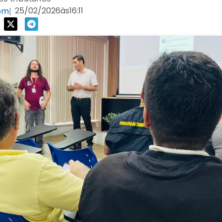
25/02/2026
às
16:11
com
|