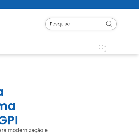
a
ema
GPI
ara modernização e