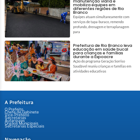
manutenção viária e
mobiliza equipes em
diferentes regiões de Rio
Branco
Equipes atuam simultaneamente com
serviços de tapa-buraco, remendo
profundo, drenagem e terraplanagem
para
Prefeitura de Rio Branco leva
educação em saúde bucal
para crianças e famílias
durante a Expoacre
Ação do programa Geração Sorriso
Saudável reuniu crianças e famílias em
atividades educativas
A Prefeitura
O Prefeito
Chefe de Gabinete
Vice-Prefeito
Secretarias
Autarquias
Órgãos Municipais
Secretarias Especiais
Navegação