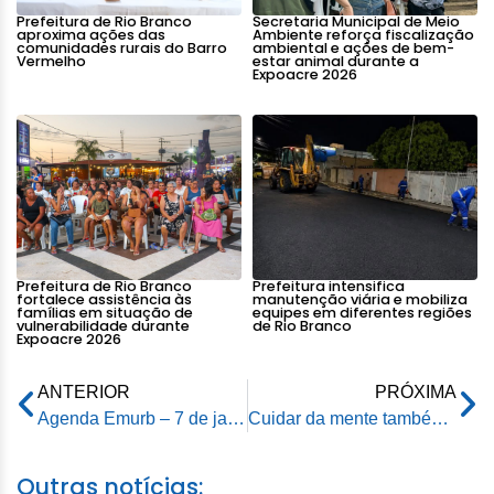
Prefeitura de Rio Branco
Secretaria Municipal de Meio
aproxima ações das
Ambiente reforça fiscalização
comunidades rurais do Barro
ambiental e ações de bem-
Vermelho
estar animal durante a
Expoacre 2026
Prefeitura de Rio Branco
Prefeitura intensifica
fortalece assistência às
manutenção viária e mobiliza
famílias em situação de
equipes em diferentes regiões
vulnerabilidade durante
de Rio Branco
Expoacre 2026
ANTERIOR
PRÓXIMA
Agenda Emurb – 7 de janeiro de 2026
Cuidar da mente também é prioridade: CAPS III Samaúma amplia caminhos para a saúde mental em Rio Branco
Outras notícias: