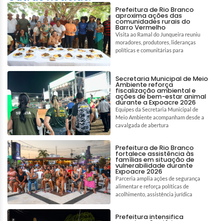
Prefeitura de Rio Branco
aproxima ações das
comunidades rurais do
Barro Vermelho
Visita ao Ramal do Junqueira reuniu
moradores, produtores, lideranças
políticas e comunitárias para
Secretaria Municipal de Meio
Ambiente reforça
fiscalização ambiental e
ações de bem-estar animal
durante a Expoacre 2026
Equipes da Secretaria Municipal de
Meio Ambiente acompanham desde a
cavalgada de abertura
Prefeitura de Rio Branco
fortalece assistência às
famílias em situação de
vulnerabilidade durante
Expoacre 2026
Parceria amplia ações de segurança
alimentar e reforça políticas de
acolhimento, assistência jurídica
Prefeitura intensifica