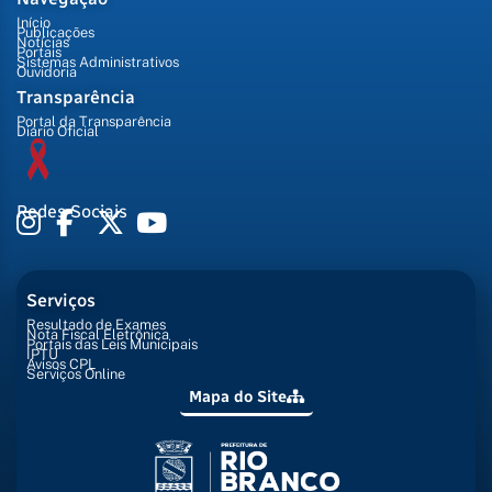
Início
Publicações
Notícias
Portais
Sistemas Administrativos
Ouvidoria
Transparência
Portal da Transparência
Diário Oficial
Redes Sociais
Serviços
Resultado de Exames
Nota Fiscal Eletrônica
Portais das Leis Municipais
IPTU
Avisos CPL
Serviços Online
Mapa do Site