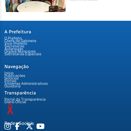
A Prefeitura
O Prefeito
Chefe de Gabinete
Vice-Prefeito
Secretarias
Autarquias
Órgãos Municipais
Secretarias Especiais
Navegação
Início
Publicações
Notícias
Portais
Sistemas Administrativos
Ouvidoria
Transparência
Portal da Transparência
Diário Oficial
Redes Sociais