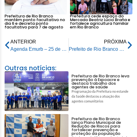
Prefeitura de Rio Branco
Prefeitura cede espaço do
mantém ponto facultativo no
Mercado Beatriz Lúcio Braña e
dia 6 e decreta ponto
fortalece agricultura familiar
facultativo para 7 de agosto
em Rio Branco
ANTERIOR
PRÓXIMA
Agenda Emurb – 25 de maio de 2026
Prefeito de Rio Branco acompanha ações do Programa Prefeitura nas Ruas no Ramal das Cooperativas
Outras notícias:
Prefeitura de Rio Branco leva
prevenção à Expoacre e
destaca trabalho dos
agentes de saúde
Programação da Prefeitura no estande
da Saúde destacou a atuação dos
agentes comunitários
Prefeitura de Rio Branco
lança Plano Municipal de
Redução de Riscos para
fortalecer prevenção e
proteção da população