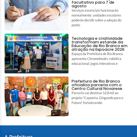
facultativo para 7 de
agosto
Serviços essenciais funcionarão
normalmente; unidades escolares
poderão decidir sobre a adoção do
ponto
Tecnologia e criatividade
transformam estande da
Educação de Rio Branco em
atração na Expoacre 2026
Espaço da Prefeitura de Rio Branco
apresenta Chromebooks, robótica
educacional, jogos interativos e
Prefeitura de Rio Branco
oficializa parceria com o
Centro Cultural Novarese
Parceria vai destinar 52,8 mil ao
projeto "Capoeira, Gingando para o
Futuro", fortalecendo
A Prefeitura