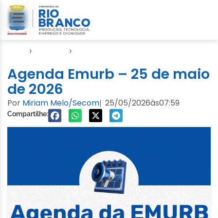
Início
›
Agendas
›
Agenda EMURB
Agenda Emurb – 25 de maio
de 2026
Por
Miriam Melo/Secom
25/05/2026
às
07:59
|
Compartilhe: