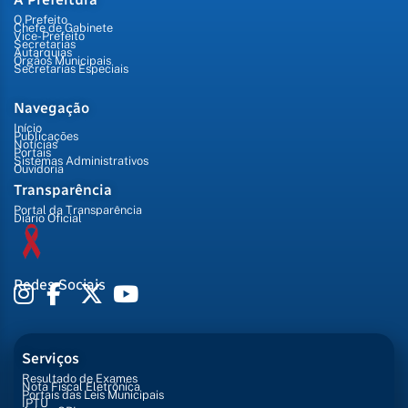
O Prefeito
Chefe de Gabinete
Vice-Prefeito
Secretarias
Autarquias
Órgãos Municipais
Secretarias Especiais
Navegação
Início
Publicações
Notícias
Portais
Sistemas Administrativos
Ouvidoria
Transparência
Portal da Transparência
Diário Oficial
Redes Sociais
Serviços
Resultado de Exames
Nota Fiscal Eletrônica
Portais das Leis Municipais
IPTU