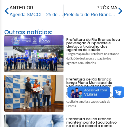
ANTERIOR
PRÓXIMA
Agenda SMCCI – 25 de maio de 2026
Prefeitura de Rio Branco lança Programa de Mecanização Agrícola 2026
Outras notícias:
Prefeitura de Rio Branco leva
prevenção à Expoacre e
destaca trabalho dos
agentes de saúde
Programação da Prefeitura no estande
da Saúde destacou a atuação dos
agentes comunitários
Prefeitura de Rio Branco
lança Plano Municipal de
Redução de Riscos para
fortalecer prevenção e
proteção da população
Estudo mapeia 87 áreas vulneráveis da
capital e amplia a capacidade da
Defesa
Prefeitura de Rio Branco
mantém ponto facultativo
no dia 6 e decreta ponto