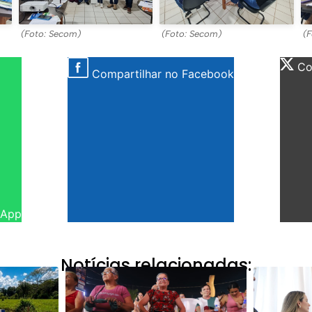
(Foto: Secom)
(Foto: Secom)
(F
Com
Compartilhar no Facebook
sApp
Notícias relacionadas: