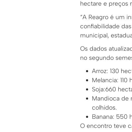
hectare e preços m
“A Reagro é um in
confiabilidade da
municipal, estadua
Os dados atualiza
no segundo semest
Arroz: 130 hec
Melancia: 110 
Soja:660 hecta
Mandioca de m
colhidos.
Banana: 550 h
O encontro teve ca