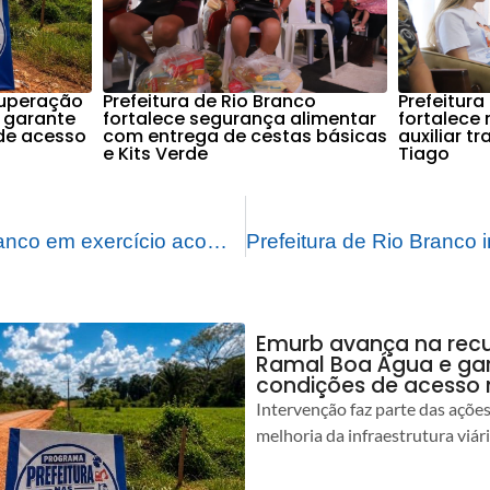
cuperação
Prefeitura de Rio Branco
Prefeitura
 garante
fortalece segurança alimentar
fortalece
de acesso
com entrega de cestas básicas
auxiliar t
e Kits Verde
Tiago
Prefeito de Rio Branco em exercício acompanha andamento das obras do complexo viário da Dias Martins
Emurb avança na rec
Ramal Boa Água e ga
condições de acesso 
Intervenção faz parte das açõe
melhoria da infraestrutura viár