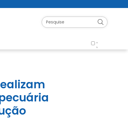
 realizam
opecuária
dução