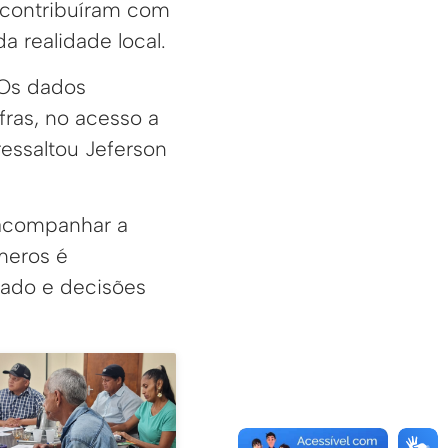
 contribuíram com
a realidade local.
 Os dados
fras, no acesso a
ressaltou Jeferson
 acompanhar a
meros é
rcado e decisões