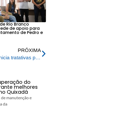
 de Rio Branco
 rede de apoio para
ratamento de Pedro e
PRÓXIMA
Prefeitura de Rio Branco inicia tratativas para municipalização de escolas estaduais
uperação do
rante melhores
no Quixadá
s de manutenção e
ia da