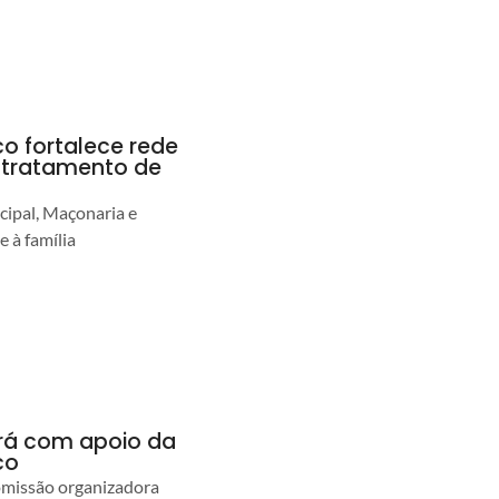
co fortalece rede
r tratamento de
cipal, Maçonaria e
e à família
ará com apoio da
co
comissão organizadora