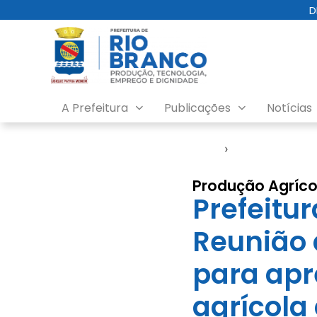
D
A Prefeitura
Publicações
Notícias
Início
›
Seagro
Produção Agríco
Prefeitur
Reunião 
para apr
agrícola