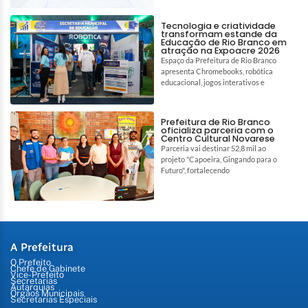
Tecnologia e criatividade
transformam estande da
Educação de Rio Branco em
atração na Expoacre 2026
Espaço da Prefeitura de Rio Branco
apresenta Chromebooks, robótica
educacional, jogos interativos e
Prefeitura de Rio Branco
oficializa parceria com o
Centro Cultural Novarese
Parceria vai destinar 52,8 mil ao
projeto "Capoeira, Gingando para o
Futuro", fortalecendo
A Prefeitura
O Prefeito
Chefe de Gabinete
Vice-Prefeito
Secretarias
Autarquias
Órgãos Municipais
Secretarias Especiais