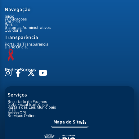
Navegação
Início
Publicações
Notícias
Portais
Sistemas Administrativos
Ouvidoria
Transparência
Portal da Transparência
Diário Oficial
Redes Sociais
Serviços
Resultado de Exames
Nota Fiscal Eletrônica
Portais das Leis Municipais
IPTU
Avisos CPL
Serviços Online
Mapa do Site