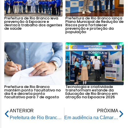
Prefeitura de Rio Branco leva
Prefeitura de Rio Branco lança
prevenção à Expoacre e
Plano Municipal de Redução de
destaca trabalho dos agentes
Riscos para fortalecer
de saúde
prevenção e proteção da
população
Prefeitura de Rio Branco
Tecnologia e criatividade
mantém ponto facultativo no
transformam estande da
dia 6 e decreta ponto
Educação de Rio Branco em
facultativo para 7 de agosto
atração na Expoacre 2026
ANTERIOR
PRÓXIMA
Prefeitura de Rio Branco e IBGE realizam Reunião de Estatísticas da Agropecuária para apresentar dados da produção agrícola de 2025
Em audiência na Câmara, Prefeitura de Rio Branco reforça compromisso no enfrentamento à Síndrome Alcoólica Fetal