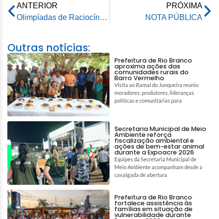
ANTERIOR
PRÓXIMA
Olimpíadas de Raciocínio estimulam pensamento lógico de alunos da rede municipal da Prefeitura de Rio Branco
NOTA PÚBLICA
Outras notícias:
Prefeitura de Rio Branco
aproxima ações das
comunidades rurais do
Barro Vermelho
Visita ao Ramal do Junqueira reuniu
moradores, produtores, lideranças
políticas e comunitárias para
Secretaria Municipal de Meio
Ambiente reforça
fiscalização ambiental e
ações de bem-estar animal
durante a Expoacre 2026
Equipes da Secretaria Municipal de
Meio Ambiente acompanham desde a
cavalgada de abertura
Prefeitura de Rio Branco
fortalece assistência às
famílias em situação de
vulnerabilidade durante