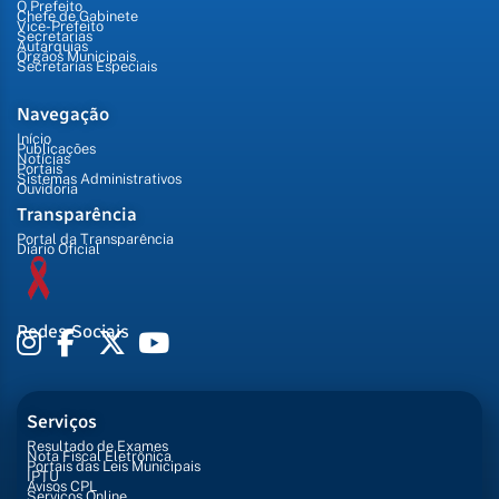
O Prefeito
Chefe de Gabinete
Vice-Prefeito
Secretarias
Autarquias
Órgãos Municipais
Secretarias Especiais
Navegação
Início
Publicações
Notícias
Portais
Sistemas Administrativos
Ouvidoria
Transparência
Portal da Transparência
Diário Oficial
Redes Sociais
Serviços
Resultado de Exames
Nota Fiscal Eletrônica
Portais das Leis Municipais
IPTU
Avisos CPL
Serviços Online