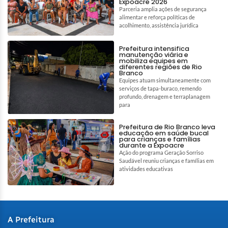
Expoacre 2026
Parceria amplia ações de segurança
alimentar e reforça políticas de
acolhimento, assistência jurídica
Prefeitura intensifica
manutenção viária e
mobiliza equipes em
diferentes regiões de Rio
Branco
Equipes atuam simultaneamente com
serviços de tapa-buraco, remendo
profundo, drenagem e terraplanagem
para
Prefeitura de Rio Branco leva
educação em saúde bucal
para crianças e famílias
durante a Expoacre
Ação do programa Geração Sorriso
Saudável reuniu crianças e famílias em
atividades educativas
A Prefeitura