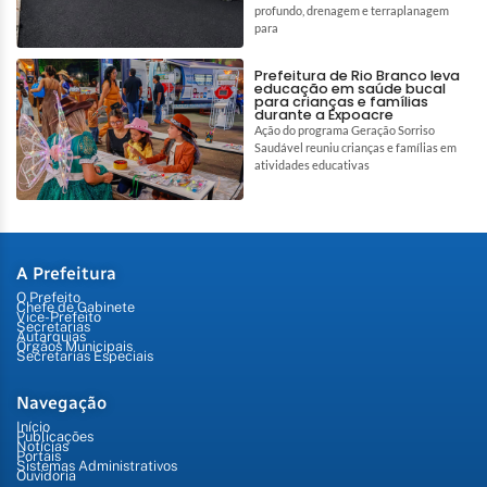
profundo, drenagem e terraplanagem
para
Prefeitura de Rio Branco leva
educação em saúde bucal
para crianças e famílias
durante a Expoacre
Ação do programa Geração Sorriso
Saudável reuniu crianças e famílias em
atividades educativas
A Prefeitura
O Prefeito
Chefe de Gabinete
Vice-Prefeito
Secretarias
Autarquias
Órgãos Municipais
Secretarias Especiais
Navegação
Início
Publicações
Notícias
Portais
Sistemas Administrativos
Ouvidoria