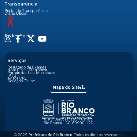
Transparência
Portal da Transparência
Diário Oficial
Redes Sociais
Serviços
Resultado de Exames
Nota Fiscal Eletrônica
Portais das Leis Municipais
IPTU
Avisos CPL
Serviços Online
Mapa do Site
R. Rui Barbosa, 285 - Centro,
Rio Branco - AC, 69900-120
© 2025
Prefeitura de Rio Branco
. Todos os direitos reservados.