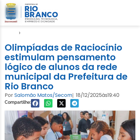
Início
›
Educação
Olimpíadas de Raciocínio
estimulam pensamento
lógico de alunos da rede
municipal da Prefeitura de
Rio Branco
Por
Salomão Matos/Secom
18/12/2025
às
19:40
|
Compartilhe: