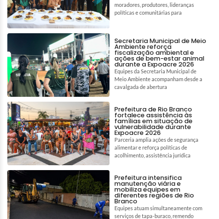
moradores, produtores, lideranças
políticas e comunitárias para
Secretaria Municipal de Meio
Ambiente reforça
fiscalização ambiental e
ações de bem-estar animal
durante a Expoacre 2026
Equipes da Secretaria Municipal de
Meio Ambiente acompanham desde a
cavalgada de abertura
Prefeitura de Rio Branco
fortalece assistência às
famílias em situação de
vulnerabilidade durante
Expoacre 2026
Parceria amplia ações de segurança
alimentar e reforça políticas de
acolhimento, assistência jurídica
Prefeitura intensifica
manutenção viária e
mobiliza equipes em
diferentes regiões de Rio
Branco
Equipes atuam simultaneamente com
serviços de tapa-buraco, remendo