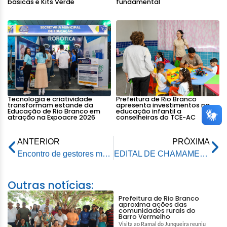
básicas e Kits Verde
fundamental
Tecnologia e criatividade
Prefeitura de Rio Branco
transformam estande da
apresenta investimentos na
Educação de Rio Branco em
educação infantil a
atração na Expoacre 2026
conselheiras do TCE-AC
ANTERIOR
PRÓXIMA
Encontro de gestores municipais destaca fechamento positivo das contas em 2025 e avanços na gestão
EDITAL DE CHAMAMENTO PÚBLICO Nº 01/2025 PROCEDIMENTO DE MANIFESTAÇÃO DE INTERESSE – PMI
Outras notícias:
Prefeitura de Rio Branco
aproxima ações das
comunidades rurais do
Barro Vermelho
Visita ao Ramal do Junqueira reuniu