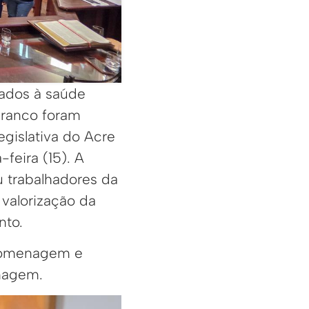
tados à saúde
Branco foram
gislativa do Acre
feira (15). A
u trabalhadores da
valorização da
nto.
 homenagem e
rmagem.