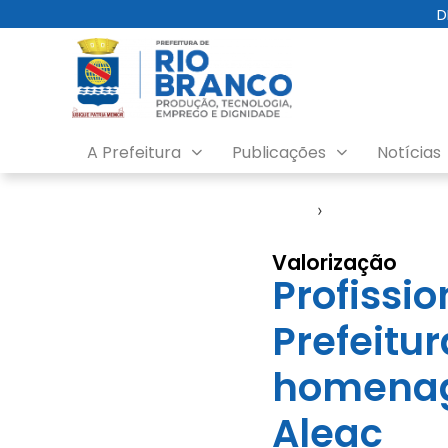
D
A Prefeitura
Publicações
Notícias
Início
›
Saúde
Valorização
Profissi
Prefeitu
homenag
Aleac