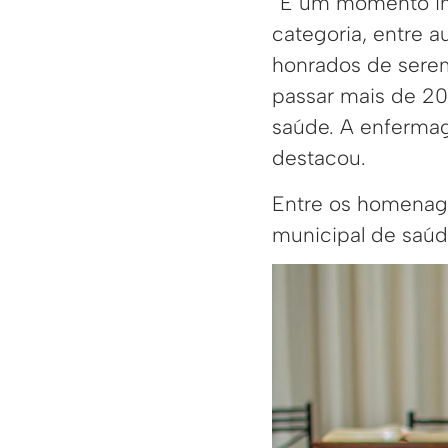
“É um momento imp
categoria, entre a
honrados de serem
passar mais de 20
saúde. A enfermag
destacou.
Entre os homenage
municipal de saú