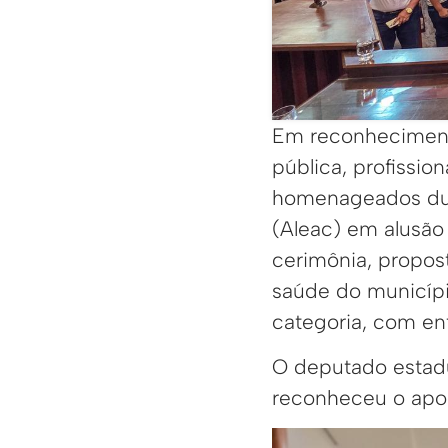
Em reconhecimento
pública, profissi
homenageados dura
(Aleac) em alusão 
cerimônia, propos
saúde do municíp
categoria, com en
O deputado estad
reconheceu o apoi