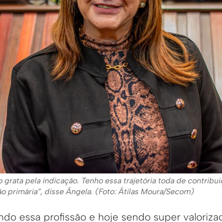
to grata pela indicação. Tenho essa trajetória toda de contrib
o primária”, disse Ângela. (Foto: Átilas Moura/Secom)
do essa profissão e hoje sendo super valoriza