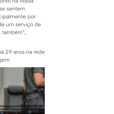
sinto na nossa
s se sentem
cipalmente por
 de um serviço de
s também”,
há 29 anos na rede
agem.