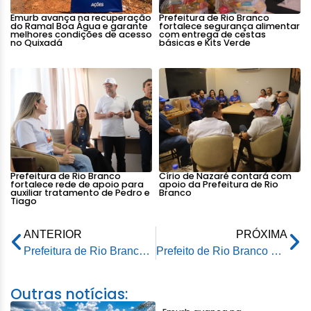
Emurb avança na recuperação
Prefeitura de Rio Branco
do Ramal Boa Água e garante
fortalece segurança alimentar
melhores condições de acesso
com entrega de cestas
no Quixadá
básicas e Kits Verde
Prefeitura de Rio Branco
Círio de Nazaré contará com
fortalece rede de apoio para
apoio da Prefeitura de Rio
auxiliar tratamento de Pedro e
Branco
Tiago
ANTERIOR
PRÓXIMA
Prefeitura de Rio Branco inicia ação de saúde itinerante em comunidades ribeirinhas
Prefeito de Rio Branco participa de agenda técnica no CEMADEN e no INPE para fortalecer prevenção a desastres climáticos
Outras notícias: