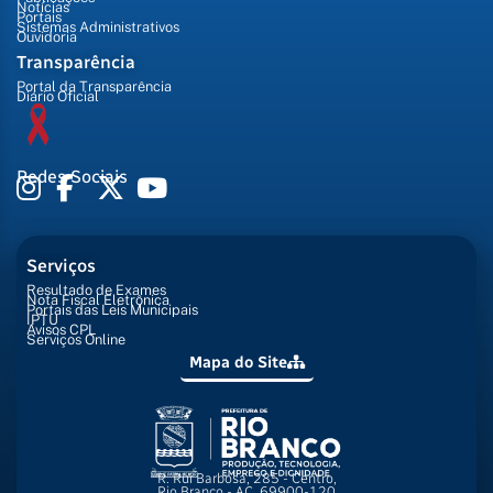
Notícias
Portais
Sistemas Administrativos
Ouvidoria
Transparência
Portal da Transparência
Diário Oficial
Redes Sociais
Serviços
Resultado de Exames
Nota Fiscal Eletrônica
Portais das Leis Municipais
IPTU
Avisos CPL
Serviços Online
Mapa do Site
R. Rui Barbosa, 285 - Centro,
Rio Branco - AC, 69900-120