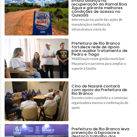
Emurb avança na
recuperação do Ramal Boa
Água e garante melhores
condições de acesso no
Quixadá
Intervenção faz parte das ações de
manutenção e melhoria da
infraestrutura viária da
Prefeitura de Rio Branco
fortalece rede de apoio
para auxiliar tratamento de
Pedro e Tiago
Mobilização reúne gestão municipal,
Maçonaria e parceiros para ampliar o
suporte à família
Círio de Nazaré contará
com apoio da Prefeitura de
Rio Branco
Encontro entre o prefeito e a comissão
organizadora marcou a confirmação do
apoio
Prefeitura de Rio Branco leva
prevenção à Expoacre e
destaca trabalho dos