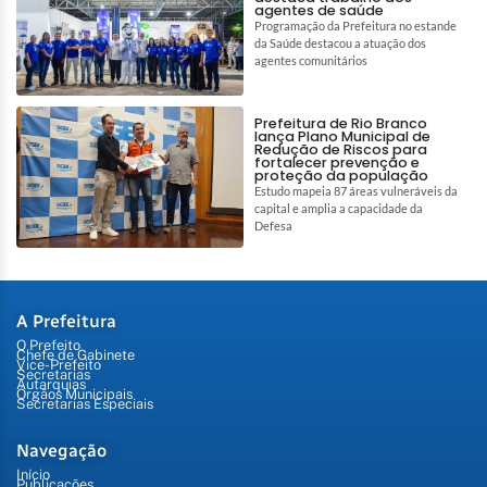
agentes de saúde
Programação da Prefeitura no estande
da Saúde destacou a atuação dos
agentes comunitários
Prefeitura de Rio Branco
lança Plano Municipal de
Redução de Riscos para
fortalecer prevenção e
proteção da população
Estudo mapeia 87 áreas vulneráveis da
capital e amplia a capacidade da
Defesa
A Prefeitura
O Prefeito
Chefe de Gabinete
Vice-Prefeito
Secretarias
Autarquias
Órgãos Municipais
Secretarias Especiais
Navegação
Início
Publicações