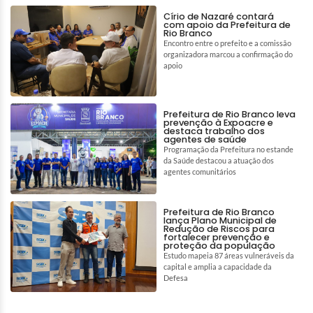
Círio de Nazaré contará
com apoio da Prefeitura de
Rio Branco
Encontro entre o prefeito e a comissão
organizadora marcou a confirmação do
apoio
Prefeitura de Rio Branco leva
prevenção à Expoacre e
destaca trabalho dos
agentes de saúde
Programação da Prefeitura no estande
da Saúde destacou a atuação dos
agentes comunitários
Prefeitura de Rio Branco
lança Plano Municipal de
Redução de Riscos para
fortalecer prevenção e
proteção da população
Estudo mapeia 87 áreas vulneráveis da
capital e amplia a capacidade da
Defesa