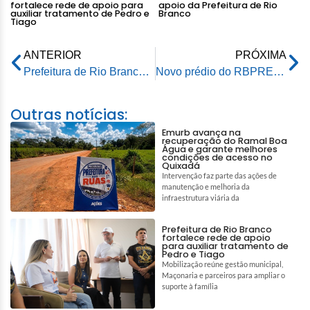
fortalece rede de apoio para
apoio da Prefeitura de Rio
auxiliar tratamento de Pedro e
Branco
Tiago
ANTERIOR
PRÓXIMA
Prefeitura de Rio Branco leva saúde a comunidades ribeirinhas com Itinerante Fluvial
Novo prédio do RBPREV será inaugurado neste mês de março e reforça modernização da capital
Outras notícias:
Emurb avança na
recuperação do Ramal Boa
Água e garante melhores
condições de acesso no
Quixadá
Intervenção faz parte das ações de
manutenção e melhoria da
infraestrutura viária da
Prefeitura de Rio Branco
fortalece rede de apoio
para auxiliar tratamento de
Pedro e Tiago
Mobilização reúne gestão municipal,
Maçonaria e parceiros para ampliar o
suporte à família