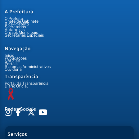
A Prefeitura
O Prefeito
Chefe de Gabinete
Vice-Prefeito
Secretarias
Autarquias
Órgãos Municipais
Secretarias Especiais
Navegação
Início
Publicações
Notícias
Portais
Sistemas Administrativos
Ouvidoria
Transparência
Portal da Transparência
Diário Oficial
Redes Sociais
Serviços