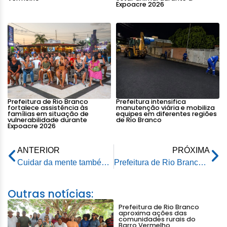
Expoacre 2026
Prefeitura de Rio Branco
Prefeitura intensifica
fortalece assistência às
manutenção viária e mobiliza
famílias em situação de
equipes em diferentes regiões
vulnerabilidade durante
de Rio Branco
Expoacre 2026
ANTERIOR
PRÓXIMA
Cuidar da mente também é prioridade: CAPS III Samaúma amplia caminhos para a saúde mental em Rio Branco
Prefeitura de Rio Branco anuncia calendário de pagamento e regras de isenção do IPTU 2026
Outras notícias:
Prefeitura de Rio Branco
aproxima ações das
comunidades rurais do
Barro Vermelho