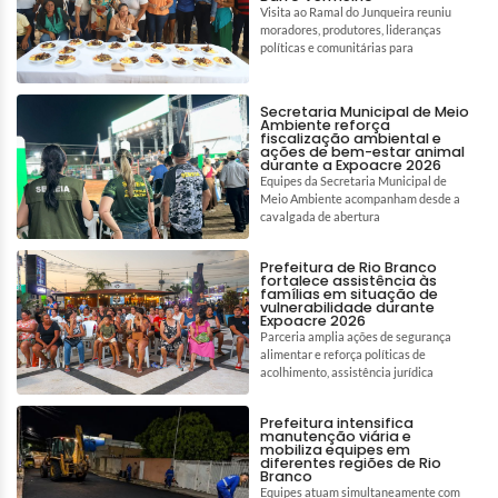
Visita ao Ramal do Junqueira reuniu
moradores, produtores, lideranças
políticas e comunitárias para
Secretaria Municipal de Meio
Ambiente reforça
fiscalização ambiental e
ações de bem-estar animal
durante a Expoacre 2026
Equipes da Secretaria Municipal de
Meio Ambiente acompanham desde a
cavalgada de abertura
Prefeitura de Rio Branco
fortalece assistência às
famílias em situação de
vulnerabilidade durante
Expoacre 2026
Parceria amplia ações de segurança
alimentar e reforça políticas de
acolhimento, assistência jurídica
Prefeitura intensifica
manutenção viária e
mobiliza equipes em
diferentes regiões de Rio
Branco
Equipes atuam simultaneamente com