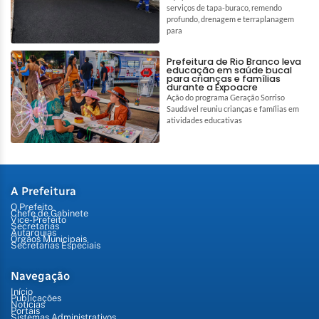
serviços de tapa-buraco, remendo
profundo, drenagem e terraplanagem
para
Prefeitura de Rio Branco leva
educação em saúde bucal
para crianças e famílias
durante a Expoacre
Ação do programa Geração Sorriso
Saudável reuniu crianças e famílias em
atividades educativas
A Prefeitura
O Prefeito
Chefe de Gabinete
Vice-Prefeito
Secretarias
Autarquias
Órgãos Municipais
Secretarias Especiais
Navegação
Início
Publicações
Notícias
Portais
Sistemas Administrativos