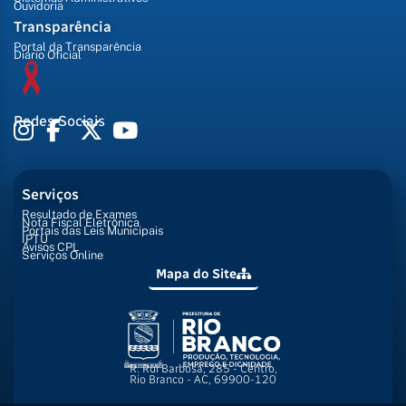
Ouvidoria
Transparência
Portal da Transparência
Diário Oficial
Redes Sociais
Serviços
Resultado de Exames
Nota Fiscal Eletrônica
Portais das Leis Municipais
IPTU
Avisos CPL
Serviços Online
Mapa do Site
R. Rui Barbosa, 285 - Centro,
Rio Branco - AC, 69900-120