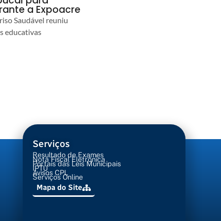
ucal para
urante a Expoacre
iso Saudável reuniu
es educativas
Serviços
Resultado de Exames
Nota Fiscal Eletrônica
Portais das Leis Municipais
IPTU
Avisos CPL
Serviços Online
Mapa do Site