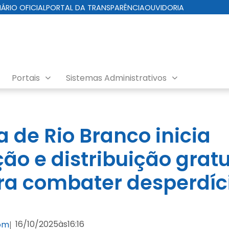
IÁRIO OFICIAL
PORTAL DA TRANSPARÊNCIA
OUVIDORIA
Portais
Sistemas Administrativos
a de Rio Branco inicia
ção e distribuição grat
ra combater desperdíc
16/10/2025
às
16:16
com
|