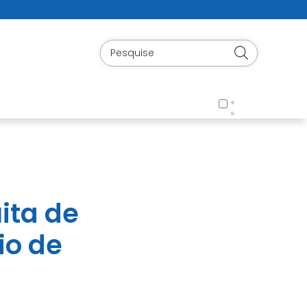
uita de
io de