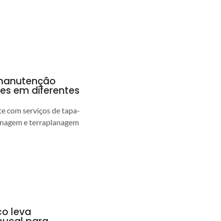
a manutenção
pes em diferentes
 com serviços de tapa-
enagem e terraplanagem
co leva