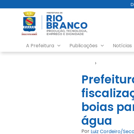
D
A Prefeitura
Publicações
Notícias
Início
›
Saerb
Prefeitur
fiscaliza
boias pa
água
Por
Luiz Cordeiro/Se