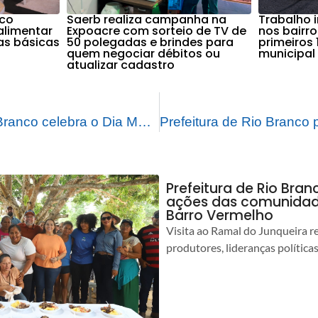
nco
Saerb realiza campanha na
Trabalho 
alimentar
Expoacre com sorteio de TV de
nos bairr
as básicas
50 polegadas e brindes para
primeiros 
quem negociar débitos ou
municipal
atualizar cadastro
Prefeitura de Rio Branco celebra o Dia Mundial da Alimentação com café da manhã especial no Restaurante Popular
Prefeitura de Rio Bra
ações das comunidade
Barro Vermelho
Visita ao Ramal do Junqueira r
produtores, lideranças política