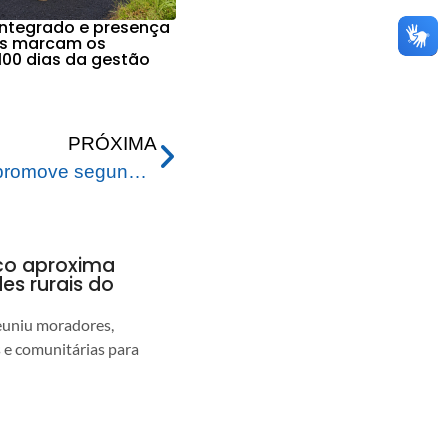
integrado e presença
os marcam os
100 dias da gestão
PRÓXIMA
Prefeitura de Rio Branco promove segunda edição do TechJovem Digital, maior evento de tecnologia do Acre
nco aproxima
s rurais do
euniu moradores,
s e comunitárias para