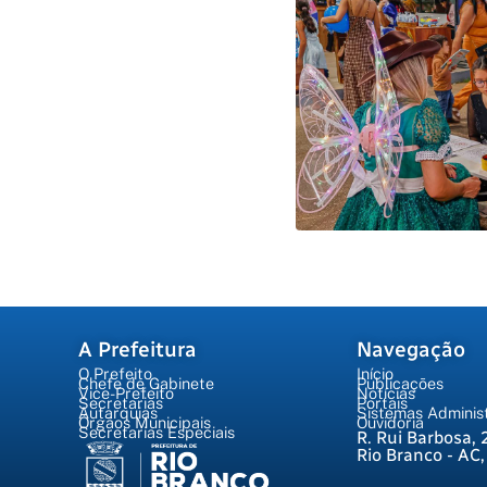
A Prefeitura
Navegação
O Prefeito
Início
Chefe de Gabinete
Publicações
Vice-Prefeito
Notícias
Secretarias
Portais
Autarquias
Sistemas Administ
Órgãos Municipais
Ouvidoria
Secretarias Especiais
R. Rui Barbosa, 
Rio Branco - AC