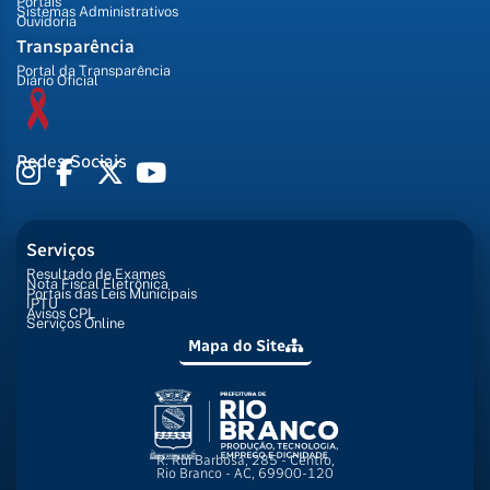
Portais
Sistemas Administrativos
Ouvidoria
Transparência
Portal da Transparência
Diário Oficial
Redes Sociais
Serviços
Resultado de Exames
Nota Fiscal Eletrônica
Portais das Leis Municipais
IPTU
Avisos CPL
Serviços Online
Mapa do Site
R. Rui Barbosa, 285 - Centro,
Rio Branco - AC, 69900-120