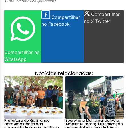
(Foto: Marcos Araújo/Secom)
Compartilhar
Compartilhar
no X Twitter
no Facebook
Compartilhar no
WhatsApp
Notícias relacionadas:
Prefeitura de Rio Branco
Secretaria Municipal de Meio
aproxima ações das
Ambiente reforça fiscalização
comunidades rurais do Barro
ambiental e ações de bem-