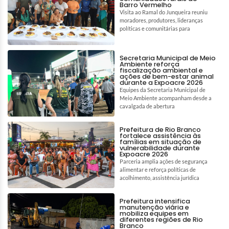
Barro Vermelho
Visita ao Ramal do Junqueira reuniu
moradores, produtores, lideranças
políticas e comunitárias para
Secretaria Municipal de Meio
Ambiente reforça
fiscalização ambiental e
ações de bem-estar animal
durante a Expoacre 2026
Equipes da Secretaria Municipal de
Meio Ambiente acompanham desde a
cavalgada de abertura
Prefeitura de Rio Branco
fortalece assistência às
famílias em situação de
vulnerabilidade durante
Expoacre 2026
Parceria amplia ações de segurança
alimentar e reforça políticas de
acolhimento, assistência jurídica
Prefeitura intensifica
manutenção viária e
mobiliza equipes em
diferentes regiões de Rio
Branco