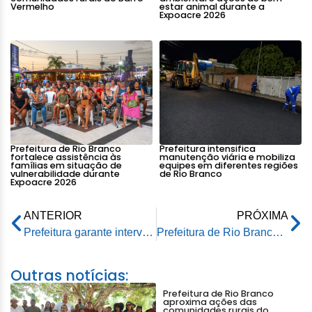
Vermelho
estar animal durante a
Expoacre 2026
Prefeitura de Rio Branco
Prefeitura intensifica
fortalece assistência às
manutenção viária e mobiliza
famílias em situação de
equipes em diferentes regiões
vulnerabilidade durante
de Rio Branco
Expoacre 2026
ANTERIOR
PRÓXIMA
Prefeitura garante intervenção em drenagem para viabilizar ampliação do Hospital Santa Juliana
Prefeitura de Rio Branco e Governo do Estado repactuam prazos para obras de reestruturação da ETA I
Outras notícias:
Prefeitura de Rio Branco
aproxima ações das
comunidades rurais do