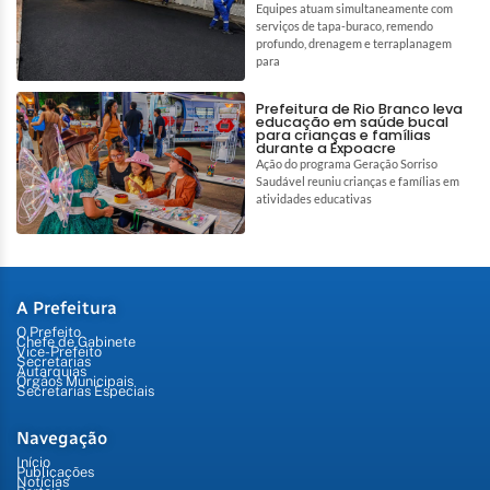
Equipes atuam simultaneamente com
serviços de tapa-buraco, remendo
profundo, drenagem e terraplanagem
para
Prefeitura de Rio Branco leva
educação em saúde bucal
para crianças e famílias
durante a Expoacre
Ação do programa Geração Sorriso
Saudável reuniu crianças e famílias em
atividades educativas
A Prefeitura
O Prefeito
Chefe de Gabinete
Vice-Prefeito
Secretarias
Autarquias
Órgãos Municipais
Secretarias Especiais
Navegação
Início
Publicações
Notícias