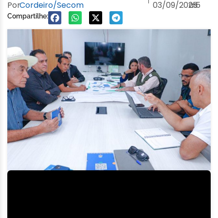
Por
Cordeiro/Secom
03/09/2025
às
5
Compartilhe: