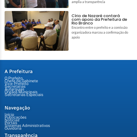
amplia a transparência
Círio de Nazaré contará
com apoio da Prefeitura de
Rio Branco
Encontro entre o prefeito e a comissão
organizadora marcou a confirmação do
apoio
A Prefeitura
O Prefeito
Chefe de Gabinete
Vice-Prefeito
Secretarias
Autarquias
Órgãos Municipais
Secretarias Especiais
Navegação
Início
Publicações
Notícias
Portais
Sistemas Administrativos
Ouvidoria
Transparência