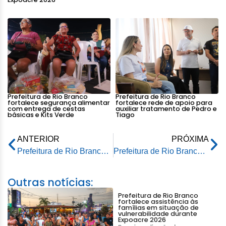
Prefeitura de Rio Branco
Prefeitura de Rio Branco
fortalece segurança alimentar
fortalece rede de apoio para
com entrega de cestas
auxiliar tratamento de Pedro e
básicas e Kits Verde
Tiago
ANTERIOR
PRÓXIMA
Prefeitura de Rio Branco vistoria obras da nova ponte sobre o Igarapé Redenção no Apolônio Sales
Prefeitura de Rio Branco promove ação educativa sobre segurança no trânsito para estudantes da Vila Acre
Outras notícias:
Prefeitura de Rio Branco
fortalece assistência às
famílias em situação de
vulnerabilidade durante
Expoacre 2026