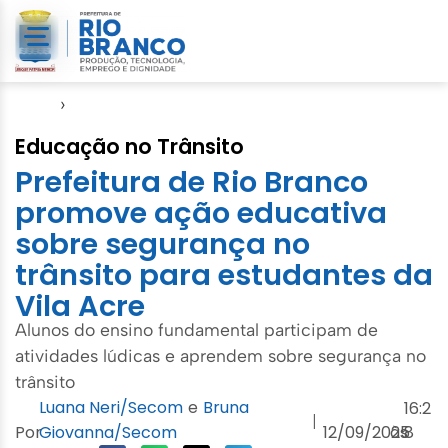
Início
›
RBTrans
Educação no Trânsito
Prefeitura de Rio Branco
promove ação educativa
sobre segurança no
trânsito para estudantes da
Vila Acre
Alunos do ensino fundamental participam de
atividades lúdicas e aprendem sobre segurança no
trânsito
Luana Neri/Secom
e
Bruna
16:2
|
Por
Giovanna/Secom
12/09/2025
às
8