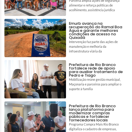
Parceria amplia ações de segurança
alimentar e reforça políticas de
acolhimento, assistência jurídica
Emurb avança na
recuperação do Ramal Boa
Água e garante melhores
condições de acesso no
Quixadá
Intervenção faz parte das ações de
manutenção e melhoria da
infraestrutura viária da
Prefeitura de Rio Branco
fortalece rede de apoio
para auxiliar tratamento de
Pedro e Tiago
Mobilização reúne gestão municipal,
Maçonaria e parceiros para ampliar o
suporte à família
Prefeitura de Rio Branco
lança plataforma para
modernizar compras
públicas e fortalecer
fornecedores locais
Programa Compra Mais Rio Branco
digitaliza o cadastro de empresas,