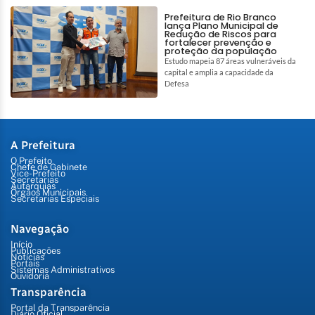
Prefeitura de Rio Branco
lança Plano Municipal de
Redução de Riscos para
fortalecer prevenção e
proteção da população
Estudo mapeia 87 áreas vulneráveis da
capital e amplia a capacidade da
Defesa
A Prefeitura
O Prefeito
Chefe de Gabinete
Vice-Prefeito
Secretarias
Autarquias
Órgãos Municipais
Secretarias Especiais
Navegação
Início
Publicações
Notícias
Portais
Sistemas Administrativos
Ouvidoria
Transparência
Portal da Transparência
Diário Oficial