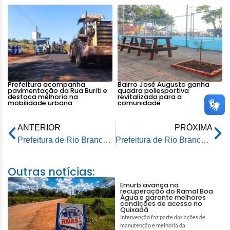
Prefeitura acompanha
Bairro José Augusto ganha
pavimentação da Rua Buriti e
quadra poliesportiva
destaca melhoria na
revitalizada para a
mobilidade urbana
comunidade
ANTERIOR
PRÓXIMA
Prefeitura de Rio Branco vistoria obras da nova ponte sobre o Igarapé Redenção no Apolônio Sales
Prefeitura de Rio Branco promove ação educativa sobre segurança no trânsito para estudantes da Vila Acre
Outras notícias:
Emurb avança na
recuperação do Ramal Boa
Água e garante melhores
condições de acesso no
Quixadá
Intervenção faz parte das ações de
manutenção e melhoria da