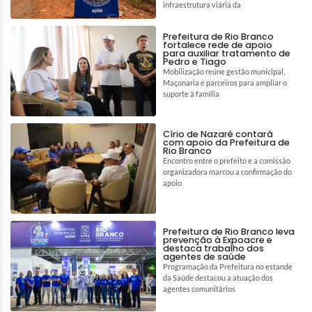
infraestrutura viária da
Prefeitura de Rio Branco
fortalece rede de apoio
para auxiliar tratamento de
Pedro e Tiago
Mobilização reúne gestão municipal,
Maçonaria e parceiros para ampliar o
suporte à família
Círio de Nazaré contará
com apoio da Prefeitura de
Rio Branco
Encontro entre o prefeito e a comissão
organizadora marcou a confirmação do
apoio
Prefeitura de Rio Branco leva
prevenção à Expoacre e
destaca trabalho dos
agentes de saúde
Programação da Prefeitura no estande
da Saúde destacou a atuação dos
agentes comunitários