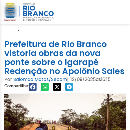
Início
›
Emurb
Prefeitura de Rio Branco
vistoria obras da nova
ponte sobre o Igarapé
Redenção no Apolônio Sales
Por
Salomão Matos/Secom
12/09/2025
às
16:15
|
Compartilhe: