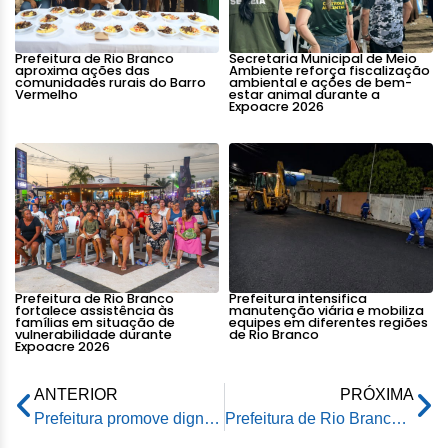
Prefeitura de Rio Branco
Secretaria Municipal de Meio
aproxima ações das
Ambiente reforça fiscalização
comunidades rurais do Barro
ambiental e ações de bem-
Vermelho
estar animal durante a
Expoacre 2026
Prefeitura de Rio Branco
Prefeitura intensifica
fortalece assistência às
manutenção viária e mobiliza
famílias em situação de
equipes em diferentes regiões
vulnerabilidade durante
de Rio Branco
Expoacre 2026
ANTERIOR
PRÓXIMA
Prefeitura promove dignidade e qualidade de vida a idosos de grupo da rede de assistência do Município
Prefeitura de Rio Branco dá boas-vindas a 74 novos profissionais de saúde