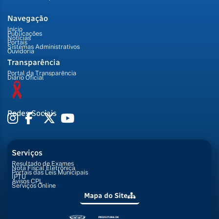
Navegação
Início
Publicações
Notícias
Portais
Sistemas Administrativos
Ouvidoria
Transparência
Portal da Transparência
Diário Oficial
Redes Sociais
Serviços
Resultado de Exames
Nota Fiscal Eletrônica
Portais das Leis Municipais
IPTU
Avisos CPL
Serviços Online
Mapa do Site