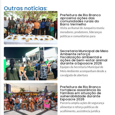
Outras notícias:
Prefeitura de Rio Branco
aproxima ações das
comunidades rurais do
Barro Vermelho
Visita ao Ramal do Junqueira reuniu
moradores, produtores, lideranças
políticas e comunitárias para
Secretaria Municipal de Meio
Ambiente reforça
fiscalização ambiental e
ações de bem-estar animal
durante a Expoacre 2026
Equipes da Secretaria Municipal de
Meio Ambiente acompanham desde a
cavalgada de abertura
Prefeitura de Rio Branco
fortalece assistência às
famílias em situação de
vulnerabilidade durante
Expoacre 2026
Parceria amplia ações de segurança
alimentar e reforça políticas de
acolhimento, assistência jurídica