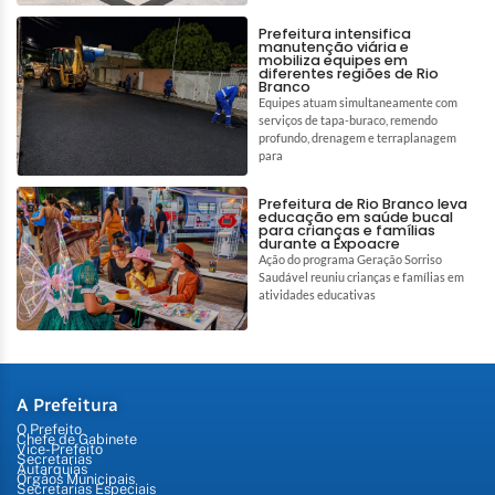
Prefeitura intensifica
manutenção viária e
mobiliza equipes em
diferentes regiões de Rio
Branco
Equipes atuam simultaneamente com
serviços de tapa-buraco, remendo
profundo, drenagem e terraplanagem
para
Prefeitura de Rio Branco leva
educação em saúde bucal
para crianças e famílias
durante a Expoacre
Ação do programa Geração Sorriso
Saudável reuniu crianças e famílias em
atividades educativas
A Prefeitura
O Prefeito
Chefe de Gabinete
Vice-Prefeito
Secretarias
Autarquias
Órgãos Municipais
Secretarias Especiais