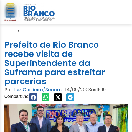
Início
›
Gabinete
Prefeito de Rio Branco
recebe visita de
Superintendente da
Suframa para estreitar
parcerias
Por
Luiz Cordeiro/Secom
14/09/2023
às
15:19
|
Compartilhe: