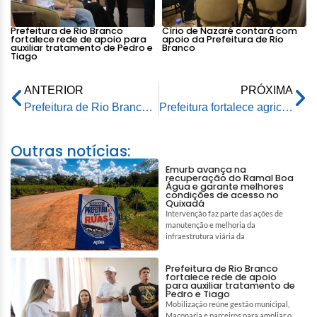
Prefeitura de Rio Branco
Círio de Nazaré contará com
fortalece rede de apoio para
apoio da Prefeitura de Rio
auxiliar tratamento de Pedro e
Branco
Tiago
ANTERIOR
PRÓXIMA
Prefeitura de Rio Branco realiza o 1º Fórum de Turismo com foco em sustentabilidade
Prefeitura fortalece agricultura familiar com apoio à Associação dos produtores do Ramal da Saracura
Outras notícias:
Emurb avança na
recuperação do Ramal Boa
Água e garante melhores
condições de acesso no
Quixadá
Intervenção faz parte das ações de
manutenção e melhoria da
infraestrutura viária da
Prefeitura de Rio Branco
fortalece rede de apoio
para auxiliar tratamento de
Pedro e Tiago
Mobilização reúne gestão municipal,
Maçonaria e parceiros para ampliar o