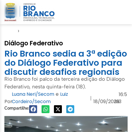
Início
›
Amac
Diálogo Federativo
Rio Branco sedia a 3ª edição
do Diálogo Federativo para
discutir desafios regionais
Rio Branco foi palco da terceira edição do Diálogo
Federativo, nesta quinta-feira (18).
Luana Neri/Secom
e
Luiz
16:5
|
Por
Cordeiro/Secom
18/09/2025
às
3
Compartilhe: