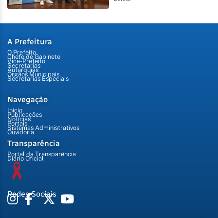
A Prefeitura
O Prefeito
Chefe de Gabinete
Vice-Prefeito
Secretarias
Autarquias
Órgãos Municipais
Secretarias Especiais
Navegação
Início
Publicações
Notícias
Portais
Sistemas Administrativos
Ouvidoria
Transparência
Portal da Transparência
Diário Oficial
Redes Sociais