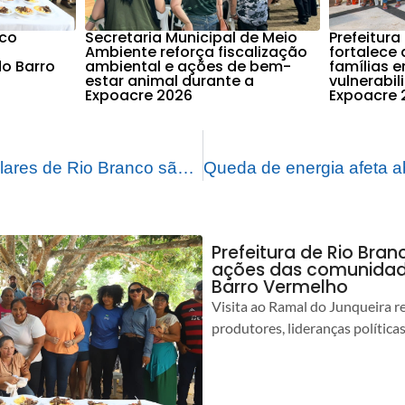
nco
Secretaria Municipal de Meio
Prefeitura
Ambiente reforça fiscalização
fortalece 
o Barro
ambiental e ações de bem-
famílias 
estar animal durante a
vulnerabi
Expoacre 2026
Expoacre 
Conselheiros Tutelares de Rio Branco são eleitos com mais de 20 mil votos
Prefeitura de Rio Bra
ações das comunidade
Barro Vermelho
Visita ao Ramal do Junqueira r
produtores, lideranças política