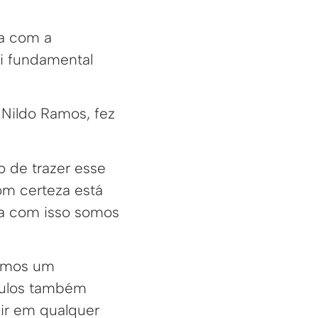
ia com a
i fundamental
 Nildo Ramos, fez
o de trazer esse
om certeza está
ha com isso somos
irmos um
óculos também
 ir em qualquer