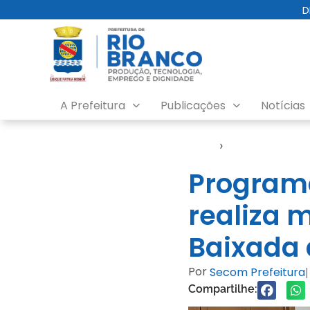
D
A Prefeitura
Publicações
Notícias
Início
›
Notícias
Program
realiza 
Baixada 
Por
Secom Prefeitura
|
Compartilhe: