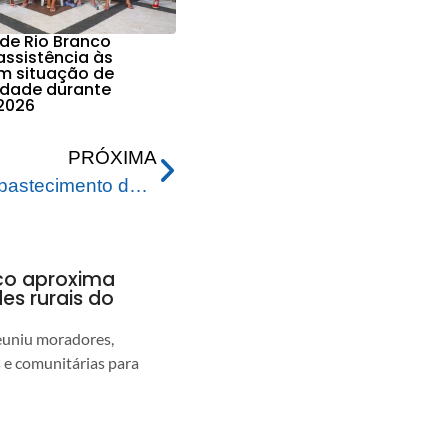
 de Rio Branco
assistência às
em situação de
lidade durante
2026
PRÓXIMA
Queda de energia afeta abastecimento do Centro de Reservação Portal de Rio Branco; Situação foi normalizada
nco aproxima
s rurais do
euniu moradores,
s e comunitárias para