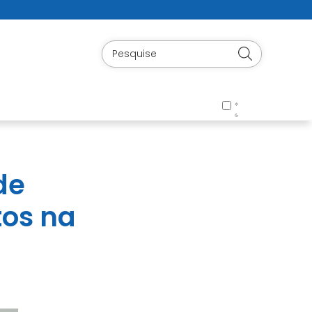
de
tos na