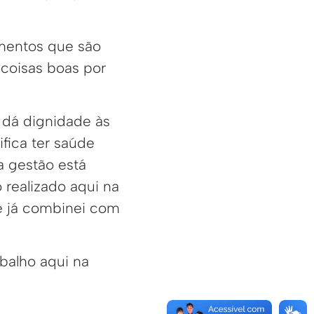
imentos que são
coisas boas por
 dá dignidade às
fica ter saúde
a gestão está
 realizado aqui na
e já combinei com
abalho aqui na