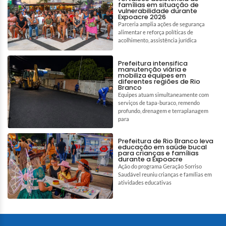
famílias em situação de
vulnerabilidade durante
Expoacre 2026
Parceria amplia ações de segurança
alimentar e reforça políticas de
acolhimento, assistência jurídica
Prefeitura intensifica
manutenção viária e
mobiliza equipes em
diferentes regiões de Rio
Branco
Equipes atuam simultaneamente com
serviços de tapa-buraco, remendo
profundo, drenagem e terraplanagem
para
Prefeitura de Rio Branco leva
educação em saúde bucal
para crianças e famílias
durante a Expoacre
Ação do programa Geração Sorriso
Saudável reuniu crianças e famílias em
atividades educativas