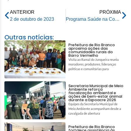
ANTERIOR
PRÓXIMA
2 de outubro de 2023
Programa Saúde na Comunidade realiza mais de 800 atendimentos na Baixada da Sobral
Outras notícias:
Prefeitura de Rio Branco
aproxima ações das
comunidades rurais do
Barro Vermelho
Visita ao Ramal do Junqueira reuniu
moradores, produtores, lideranças
políticas e comunitárias para
Secretaria Municipal de Meio
Ambiente reforça
fiscalização ambiental e
ações de bem-estar animal
durante a Expoacre 2026
Equipes da Secretaria Municipal de
Meio Ambiente acompanham desde a
cavalgada de abertura
Prefeitura de Rio Branco
fortalece assistência às