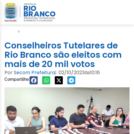
Início
›
Notícias
Conselheiros Tutelares de
Rio Branco são eleitos com
mais de 20 mil votos
Por
Secom Prefeitura
02/10/2023
às
10:16
|
Compartilhe: