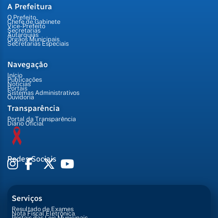
A Prefeitura
O Prefeito
Chefe de Gabinete
Vice-Prefeito
Secretarias
Autarquias
Órgãos Municipais
Secretarias Especiais
Navegação
Início
Publicações
Notícias
Portais
Sistemas Administrativos
Ouvidoria
Transparência
Portal da Transparência
Diário Oficial
Redes Sociais
Serviços
Resultado de Exames
Nota Fiscal Eletrônica
Portais das Leis Municipais