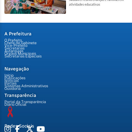
atividades educativas
A Prefeitura
O Prefeito
Chefe de Gabinete
Vice-Prefeito
Secretarias
Autarquias
Órgãos Municipais
Secretarias Especiais
Navegação
Início
Publicações
Notícias
Portais
Sistemas Administrativos
Ouvidoria
Transparência
Portal da Transparência
Diário Oficial
Redes Sociais