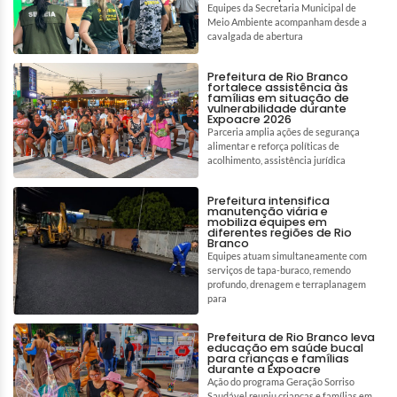
Equipes da Secretaria Municipal de
Meio Ambiente acompanham desde a
cavalgada de abertura
Prefeitura de Rio Branco
fortalece assistência às
famílias em situação de
vulnerabilidade durante
Expoacre 2026
Parceria amplia ações de segurança
alimentar e reforça políticas de
acolhimento, assistência jurídica
Prefeitura intensifica
manutenção viária e
mobiliza equipes em
diferentes regiões de Rio
Branco
Equipes atuam simultaneamente com
serviços de tapa-buraco, remendo
profundo, drenagem e terraplanagem
para
Prefeitura de Rio Branco leva
educação em saúde bucal
para crianças e famílias
durante a Expoacre
Ação do programa Geração Sorriso
Saudável reuniu crianças e famílias em