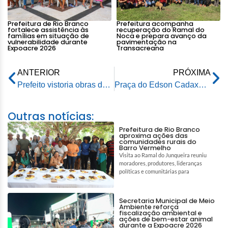
Prefeitura de Rio Branco
Prefeitura acompanha
fortalece assistência às
recuperação do Ramal do
famílias em situação de
Noca e prepara avanço da
vulnerabilidade durante
pavimentação na
Expoacre 2026
Transacreana
ANTERIOR
PRÓXIMA
Prefeito vistoria obras do Programa Recupera Rio Branco no Bairro Cidade Nova
Praça do Edson Cadaxo é totalmente reformada e entregue à comunidade pela Prefeitura
Outras notícias:
Prefeitura de Rio Branco
aproxima ações das
comunidades rurais do
Barro Vermelho
Visita ao Ramal do Junqueira reuniu
moradores, produtores, lideranças
políticas e comunitárias para
Secretaria Municipal de Meio
Ambiente reforça
fiscalização ambiental e
ações de bem-estar animal
durante a Expoacre 2026