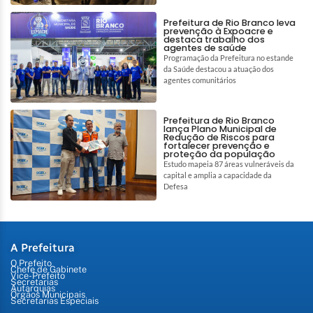
Prefeitura de Rio Branco leva
prevenção à Expoacre e
destaca trabalho dos
agentes de saúde
Programação da Prefeitura no estande
da Saúde destacou a atuação dos
agentes comunitários
Prefeitura de Rio Branco
lança Plano Municipal de
Redução de Riscos para
fortalecer prevenção e
proteção da população
Estudo mapeia 87 áreas vulneráveis da
capital e amplia a capacidade da
Defesa
A Prefeitura
O Prefeito
Chefe de Gabinete
Vice-Prefeito
Secretarias
Autarquias
Órgãos Municipais
Secretarias Especiais