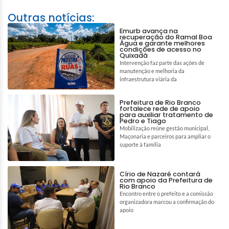
Outras notícias:
Emurb avança na
recuperação do Ramal Boa
Água e garante melhores
condições de acesso no
Quixadá
Intervenção faz parte das ações de
manutenção e melhoria da
infraestrutura viária da
Prefeitura de Rio Branco
fortalece rede de apoio
para auxiliar tratamento de
Pedro e Tiago
Mobilização reúne gestão municipal,
Maçonaria e parceiros para ampliar o
suporte à família
Círio de Nazaré contará
com apoio da Prefeitura de
Rio Branco
Encontro entre o prefeito e a comissão
organizadora marcou a confirmação do
apoio