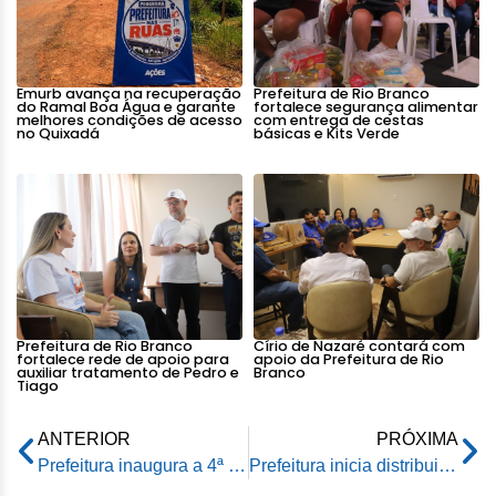
Emurb avança na recuperação
Prefeitura de Rio Branco
do Ramal Boa Água e garante
fortalece segurança alimentar
melhores condições de acesso
com entrega de cestas
no Quixadá
básicas e Kits Verde
Prefeitura de Rio Branco
Círio de Nazaré contará com
fortalece rede de apoio para
apoio da Prefeitura de Rio
auxiliar tratamento de Pedro e
Branco
Tiago
ANTERIOR
PRÓXIMA
Prefeitura inaugura a 4ª célula de aterro sanitário na Unidade de Tratamento de Resíduos Sólidos
Prefeitura inicia distribuição gratuita do fardamento escolar aos alunos da rede municipal