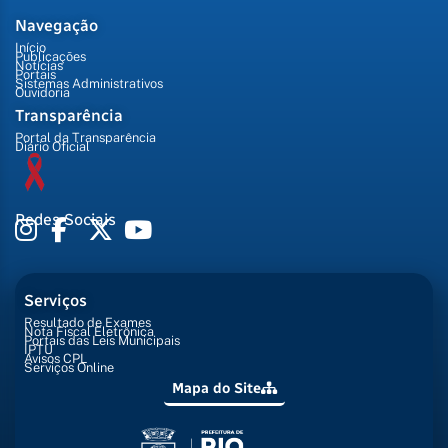
Navegação
Início
Publicações
Notícias
Portais
Sistemas Administrativos
Ouvidoria
Transparência
Portal da Transparência
Diário Oficial
Redes Sociais
Serviços
Resultado de Exames
Nota Fiscal Eletrônica
Portais das Leis Municipais
IPTU
Avisos CPL
Serviços Online
Mapa do Site