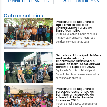
Prefeito de Rio Branco vistoria instalações do abrigo no Parque de Exposições com presidente do TJ
29 de março de 2023
Outras notícias:
Prefeitura de Rio Branco
aproxima ações das
comunidades rurais do
Barro Vermelho
Visita ao Ramal do Junqueira reuniu
moradores, produtores, lideranças
políticas e comunitárias para
Secretaria Municipal de Meio
Ambiente reforça
fiscalização ambiental e
ações de bem-estar animal
durante a Expoacre 2026
Equipes da Secretaria Municipal de
Meio Ambiente acompanham desde a
cavalgada de abertura
Prefeitura de Rio Branco
fortalece assistência às
famílias em situação de
vulnerabilidade durante
Expoacre 2026
Parceria amplia ações de segurança