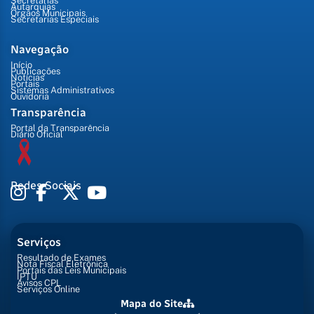
Secretarias
Autarquias
Órgãos Municipais
Secretarias Especiais
Navegação
Início
Publicações
Notícias
Portais
Sistemas Administrativos
Ouvidoria
Transparência
Portal da Transparência
Diário Oficial
Redes Sociais
Serviços
Resultado de Exames
Nota Fiscal Eletrônica
Portais das Leis Municipais
IPTU
Avisos CPL
Serviços Online
Mapa do Site