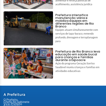
alimentar e reforça políticas de
acolhimento, assistência jurídica
Prefeitura intensifica
manutenção viária e
mobiliza equipes em
diferentes regiões de Rio
Branco
Equipes atuam simultaneamente com
serviços de tapa-buraco, remendo
profundo, drenagem e terraplanagem
para
Prefeitura de Rio Branco leva
educação em saúde bucal
para crianças e famílias
durante a Expoacre
Ação do programa Geração Sorriso
Saudável reuniu crianças e famílias em
atividades educativas
A Prefeitura
O Prefeito
Chefe de Gabinete
Vice-Prefeito