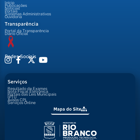
Início
Publicações
Notícias
Portais
Sistemas Administrativos
Ouvidoria
Transparência
Portal da Transparência
Diário Oficial
Redes Sociais
Serviços
Resultado de Exames
Nota Fiscal Eletrônica
Portais das Leis Municipais
IPTU
Avisos CPL
Serviços Online
Mapa do Site