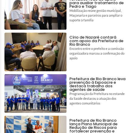
para auxiliar tratamento de
Pedro e Tiago
Mobilização reúne gestão municipal,
Maçonaria e parceiros para ampliar o
suporte à família
Círio de Nazaré contará
com apoio da Prefeitura de
Rio Branco
Encontro entre o prefeito e a comissão
organizadora marcou a confirmação do
apoio
Prefeitura de Rio Branco leva
prevenção à Expoacre e
destaca trabalho dos
agentes de saúde
Programação da Prefeitura no estande
da Saúde destacou a atuação dos
agentes comunitários
Prefeitura de Rio Branco
lança Plano Municipal de
Redução de Riscos para
fortalecer prevenção e