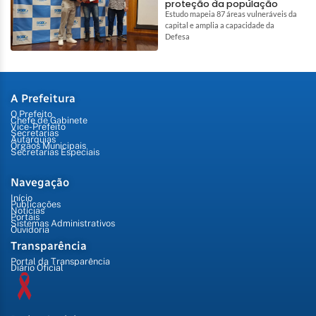
proteção da população
Estudo mapeia 87 áreas vulneráveis da
capital e amplia a capacidade da
Defesa
A Prefeitura
O Prefeito
Chefe de Gabinete
Vice-Prefeito
Secretarias
Autarquias
Órgãos Municipais
Secretarias Especiais
Navegação
Início
Publicações
Notícias
Portais
Sistemas Administrativos
Ouvidoria
Transparência
Portal da Transparência
Diário Oficial