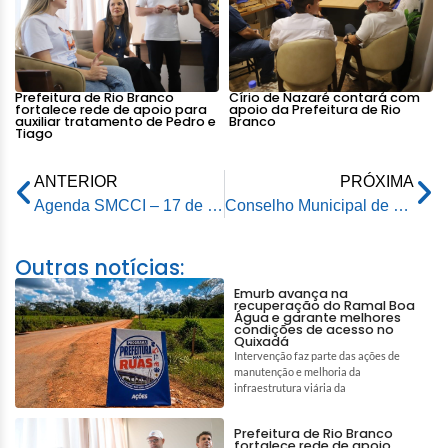
Prefeitura de Rio Branco
Círio de Nazaré contará com
fortalece rede de apoio para
apoio da Prefeitura de Rio
auxiliar tratamento de Pedro e
Branco
Tiago
ANTERIOR
PRÓXIMA
Agenda SMCCI – 17 de abril de 2024
Conselho Municipal de Meio Ambiente escolhe membros para composição de Câmaras Temáticas
Outras notícias:
Emurb avança na
recuperação do Ramal Boa
Água e garante melhores
condições de acesso no
Quixadá
Intervenção faz parte das ações de
manutenção e melhoria da
infraestrutura viária da
Prefeitura de Rio Branco
fortalece rede de apoio