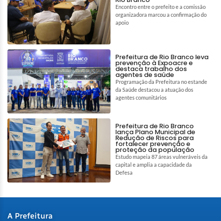
Encontro entre o prefeito e a comissão
organizadora marcou a confirmação do
apoio
Prefeitura de Rio Branco leva
prevenção à Expoacre e
destaca trabalho dos
agentes de saúde
Programação da Prefeitura no estande
da Saúde destacou a atuação dos
agentes comunitários
Prefeitura de Rio Branco
lança Plano Municipal de
Redução de Riscos para
fortalecer prevenção e
proteção da população
Estudo mapeia 87 áreas vulneráveis da
capital e amplia a capacidade da
Defesa
A Prefeitura