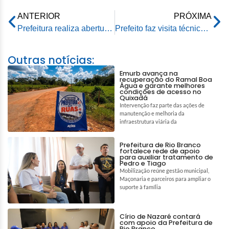
ANTERIOR
PRÓXIMA
Prefeitura realiza abertura da campanha em alusão ao Dia Mundial de Combate à AIDS
Prefeito faz visita técnica em obras do segundo distrito de Rio Branco
Outras notícias:
Emurb avança na
recuperação do Ramal Boa
Água e garante melhores
condições de acesso no
Quixadá
Intervenção faz parte das ações de
manutenção e melhoria da
infraestrutura viária da
Prefeitura de Rio Branco
fortalece rede de apoio
para auxiliar tratamento de
Pedro e Tiago
Mobilização reúne gestão municipal,
Maçonaria e parceiros para ampliar o
suporte à família
Círio de Nazaré contará
com apoio da Prefeitura de
Rio Branco