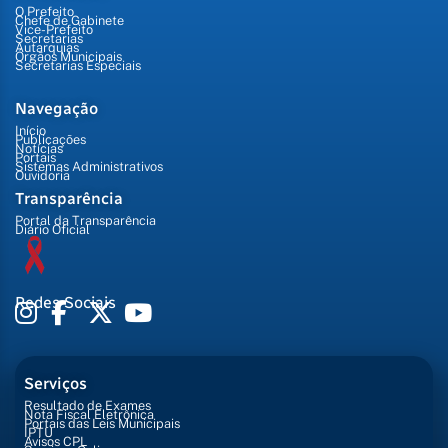
O Prefeito
Chefe de Gabinete
Vice-Prefeito
Secretarias
Autarquias
Órgãos Municipais
Secretarias Especiais
Navegação
Início
Publicações
Notícias
Portais
Sistemas Administrativos
Ouvidoria
Transparência
Portal da Transparência
Diário Oficial
Redes Sociais
Serviços
Resultado de Exames
Nota Fiscal Eletrônica
Portais das Leis Municipais
IPTU
Avisos CPL