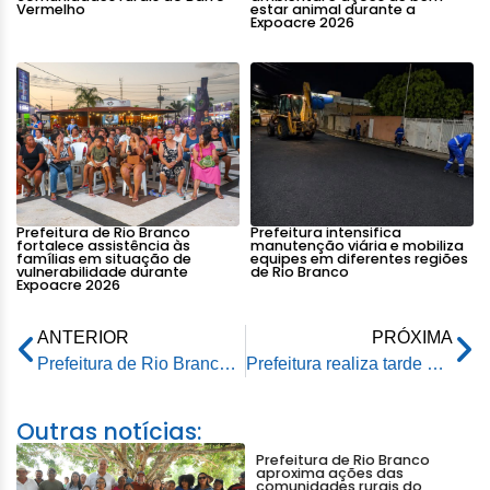
Vermelho
estar animal durante a
Expoacre 2026
Prefeitura de Rio Branco
Prefeitura intensifica
fortalece assistência às
manutenção viária e mobiliza
famílias em situação de
equipes em diferentes regiões
vulnerabilidade durante
de Rio Branco
Expoacre 2026
ANTERIOR
PRÓXIMA
Prefeitura de Rio Branco intensifica a limpeza nos parques da cidade
Prefeitura realiza tarde de atendimentos na USF Gentil Perdomo em alusão ao Novembro Azul
Outras notícias:
Prefeitura de Rio Branco
aproxima ações das
comunidades rurais do