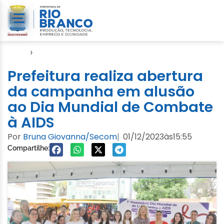
Início
›
Notícias
Prefeitura realiza abertura
da campanha em alusão
ao Dia Mundial de Combate
à AIDS
Por
Bruna Giovanna/Secom
01/12/2023
às
15:55
|
Compartilhe: