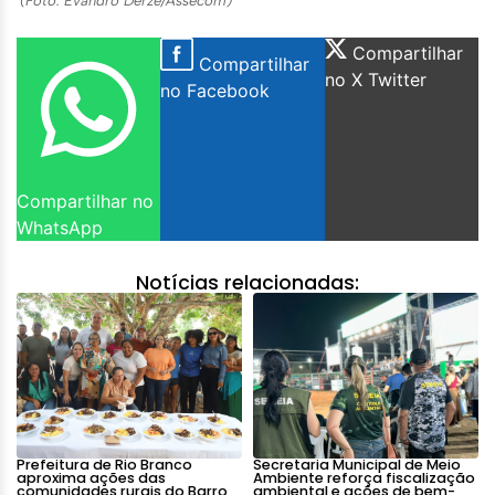
(Foto: Evandro Derze/Assecom)
Compartilhar
Compartilhar
no X Twitter
no Facebook
Compartilhar no
WhatsApp
Notícias relacionadas:
Prefeitura de Rio Branco
Secretaria Municipal de Meio
aproxima ações das
Ambiente reforça fiscalização
comunidades rurais do Barro
ambiental e ações de bem-