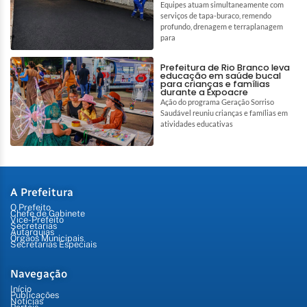
Equipes atuam simultaneamente com
serviços de tapa-buraco, remendo
profundo, drenagem e terraplanagem
para
Prefeitura de Rio Branco leva
educação em saúde bucal
para crianças e famílias
durante a Expoacre
Ação do programa Geração Sorriso
Saudável reuniu crianças e famílias em
atividades educativas
A Prefeitura
O Prefeito
Chefe de Gabinete
Vice-Prefeito
Secretarias
Autarquias
Órgãos Municipais
Secretarias Especiais
Navegação
Início
Publicações
Notícias