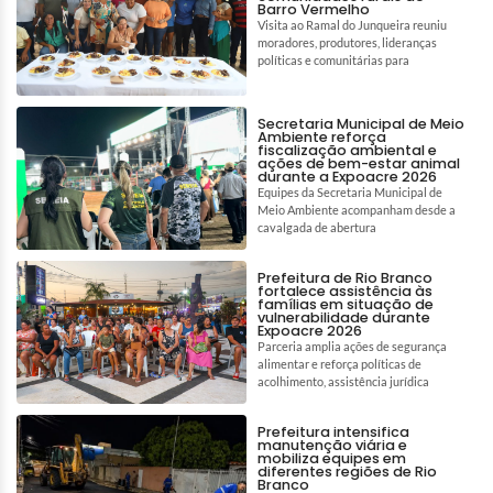
Barro Vermelho
Visita ao Ramal do Junqueira reuniu
moradores, produtores, lideranças
políticas e comunitárias para
Secretaria Municipal de Meio
Ambiente reforça
fiscalização ambiental e
ações de bem-estar animal
durante a Expoacre 2026
Equipes da Secretaria Municipal de
Meio Ambiente acompanham desde a
cavalgada de abertura
Prefeitura de Rio Branco
fortalece assistência às
famílias em situação de
vulnerabilidade durante
Expoacre 2026
Parceria amplia ações de segurança
alimentar e reforça políticas de
acolhimento, assistência jurídica
Prefeitura intensifica
manutenção viária e
mobiliza equipes em
diferentes regiões de Rio
Branco