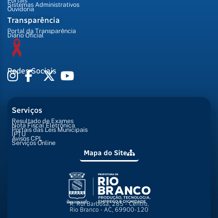
Portais
Sistemas Administrativos
Ouvidoria
Transparência
Portal da Transparência
Diário Oficial
Redes Sociais
Serviços
Resultado de Exames
Nota Fiscal Eletrônica
Portais das Leis Municipais
IPTU
Avisos CPL
Serviços Online
Mapa do Site
R. Rui Barbosa, 285 - Centro,
Rio Branco - AC, 69900-120