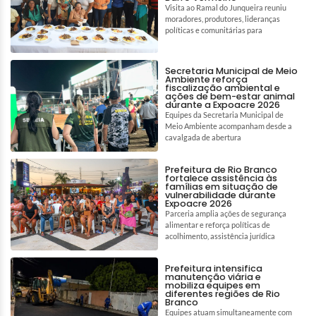
Visita ao Ramal do Junqueira reuniu
moradores, produtores, lideranças
políticas e comunitárias para
Secretaria Municipal de Meio
Ambiente reforça
fiscalização ambiental e
ações de bem-estar animal
durante a Expoacre 2026
Equipes da Secretaria Municipal de
Meio Ambiente acompanham desde a
cavalgada de abertura
Prefeitura de Rio Branco
fortalece assistência às
famílias em situação de
vulnerabilidade durante
Expoacre 2026
Parceria amplia ações de segurança
alimentar e reforça políticas de
acolhimento, assistência jurídica
Prefeitura intensifica
manutenção viária e
mobiliza equipes em
diferentes regiões de Rio
Branco
Equipes atuam simultaneamente com