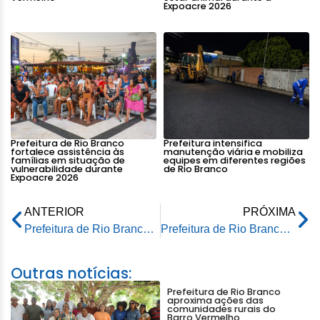
Expoacre 2026
Prefeitura de Rio Branco
Prefeitura intensifica
fortalece assistência às
manutenção viária e mobiliza
famílias em situação de
equipes em diferentes regiões
vulnerabilidade durante
de Rio Branco
Expoacre 2026
ANTERIOR
PRÓXIMA
Prefeitura de Rio Branco integra ações do Programa Cidade Empreendedora
Prefeitura de Rio Branco integra ações do Programa Cidade Empreendedora
Outras notícias:
Prefeitura de Rio Branco
aproxima ações das
comunidades rurais do
Barro Vermelho