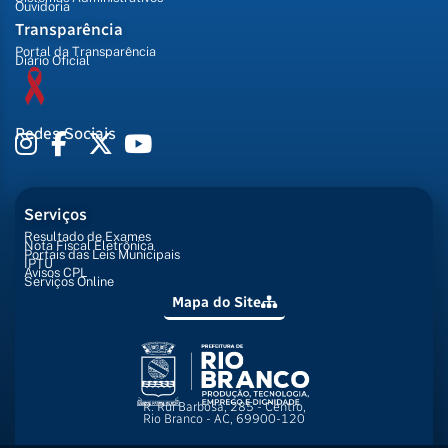
Ouvidoria
Transparência
Portal da Transparência
Diário Oficial
Redes Sociais
Serviços
Resultado de Exames
Nota Fiscal Eletrônica
Portais das Leis Municipais
IPTU
Avisos CPL
Serviços Online
Mapa do Site
R. Rui Barbosa, 285 - Centro,
Rio Branco - AC, 69900-120