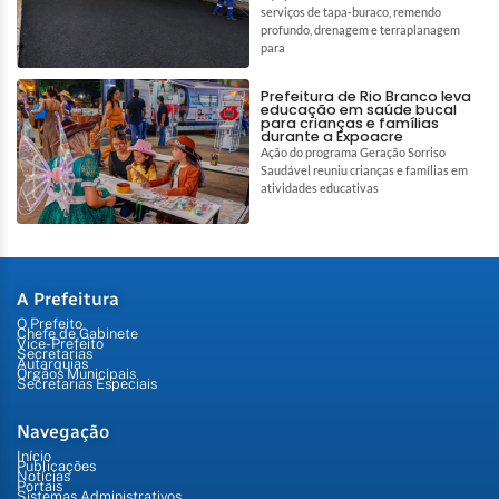
serviços de tapa-buraco, remendo
profundo, drenagem e terraplanagem
para
Prefeitura de Rio Branco leva
educação em saúde bucal
para crianças e famílias
durante a Expoacre
Ação do programa Geração Sorriso
Saudável reuniu crianças e famílias em
atividades educativas
A Prefeitura
O Prefeito
Chefe de Gabinete
Vice-Prefeito
Secretarias
Autarquias
Órgãos Municipais
Secretarias Especiais
Navegação
Início
Publicações
Notícias
Portais
Sistemas Administrativos