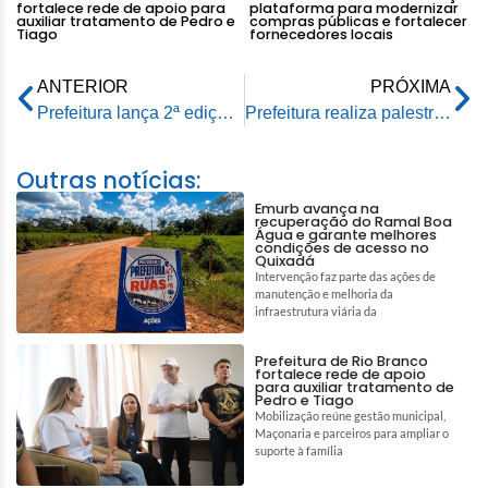
fortalece rede de apoio para
plataforma para modernizar
auxiliar tratamento de Pedro e
compras públicas e fortalecer
Tiago
fornecedores locais
ANTERIOR
PRÓXIMA
Prefeitura lança 2ª edição do Festival da Macaxeira em Rio Branco
Prefeitura realiza palestra em escola em comemoração ao Dia Nacional do Trânsito
Outras notícias:
Emurb avança na
recuperação do Ramal Boa
Água e garante melhores
condições de acesso no
Quixadá
Intervenção faz parte das ações de
manutenção e melhoria da
infraestrutura viária da
Prefeitura de Rio Branco
fortalece rede de apoio
para auxiliar tratamento de
Pedro e Tiago
Mobilização reúne gestão municipal,
Maçonaria e parceiros para ampliar o
suporte à família