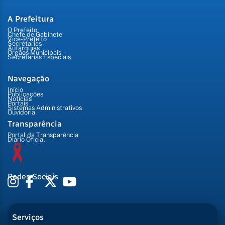
A Prefeitura
O Prefeito
Chefe de Gabinete
Vice-Prefeito
Secretarias
Autarquias
Órgãos Municipais
Secretarias Especiais
Navegação
Início
Publicações
Notícias
Portais
Sistemas Administrativos
Ouvidoria
Transparência
Portal da Transparência
Diário Oficial
Redes Sociais
Serviços