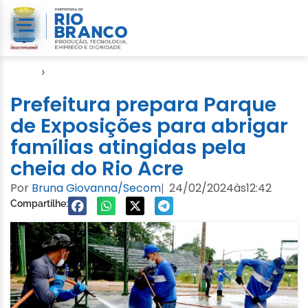
Início
›
Notícias
Prefeitura prepara Parque
de Exposições para abrigar
famílias atingidas pela
cheia do Rio Acre
Por
Bruna Giovanna/Secom
24/02/2024
às
12:42
|
Compartilhe: