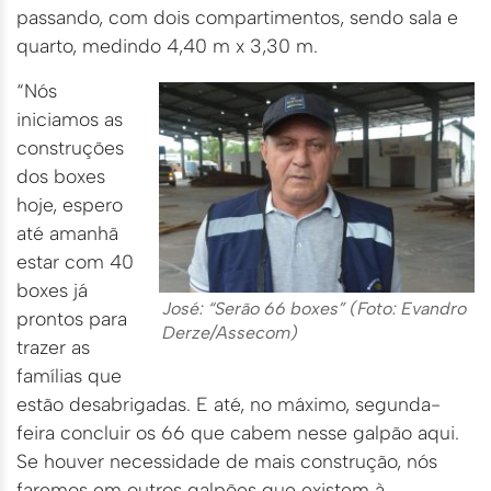
passando, com dois compartimentos, sendo sala e
quarto, medindo 4,40 m x 3,30 m.
“Nós
iniciamos as
construções
dos boxes
hoje, espero
até amanhã
estar com 40
boxes já
José: “Serão 66 boxes” (Foto: Evandro
prontos para
Derze/Assecom)
trazer as
famílias que
estão desabrigadas. E até, no máximo, segunda-
feira concluir os 66 que cabem nesse galpão aqui.
Se houver necessidade de mais construção, nós
faremos em outros galpões que existem à