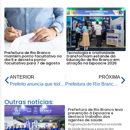
Prefeitura de Rio Branco
Tecnologia e criatividade
mantém ponto facultativo no
transformam estande da
dia 6 e decreta ponto
Educação de Rio Branco em
facultativo para 7 de agosto
atração na Expoacre 2026
ANTERIOR
PRÓXIMA
Prefeito anuncia que todos os esforços da gestão estão voltados em atender os desabrigados da enchente
Prefeitura de Rio Branco está preparada para socorrer às vítimas da enchente do Rio Acre
Outras notícias:
Prefeitura de Rio Branco leva
prevenção à Expoacre e
destaca trabalho dos
agentes de saúde
Programação da Prefeitura no estande
da Saúde destacou a atuação dos