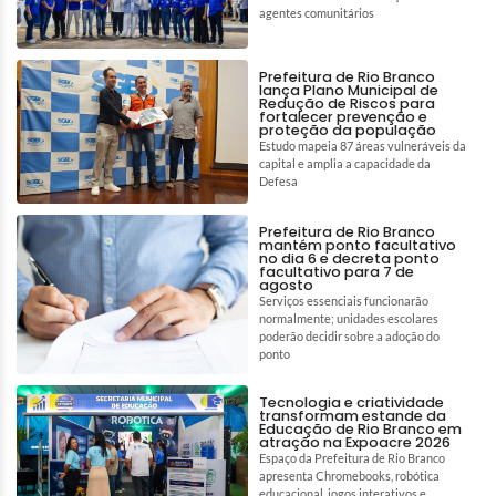
agentes comunitários
Prefeitura de Rio Branco
lança Plano Municipal de
Redução de Riscos para
fortalecer prevenção e
proteção da população
Estudo mapeia 87 áreas vulneráveis da
capital e amplia a capacidade da
Defesa
Prefeitura de Rio Branco
mantém ponto facultativo
no dia 6 e decreta ponto
facultativo para 7 de
agosto
Serviços essenciais funcionarão
normalmente; unidades escolares
poderão decidir sobre a adoção do
ponto
Tecnologia e criatividade
transformam estande da
Educação de Rio Branco em
atração na Expoacre 2026
Espaço da Prefeitura de Rio Branco
apresenta Chromebooks, robótica
educacional, jogos interativos e