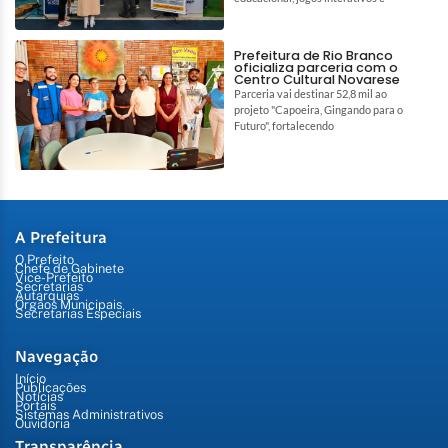
Prefeitura de Rio Branco
oficializa parceria com o
Centro Cultural Novarese
Parceria vai destinar 52,8 mil ao
projeto "Capoeira, Gingando para o
Futuro", fortalecendo
A Prefeitura
O Prefeito
Chefe de Gabinete
Vice-Prefeito
Secretarias
Autarquias
Órgãos Municipais
Secretarias Especiais
Navegação
Início
Publicações
Notícias
Portais
Sistemas Administrativos
Ouvidoria
Transparência