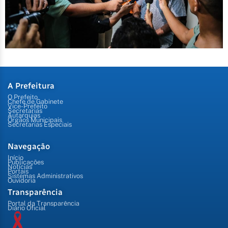
A Prefeitura
O Prefeito
Chefe de Gabinete
Vice-Prefeito
Secretarias
Autarquias
Órgãos Municipais
Secretarias Especiais
Navegação
Início
Publicações
Notícias
Portais
Sistemas Administrativos
Ouvidoria
Transparência
Portal da Transparência
Diário Oficial