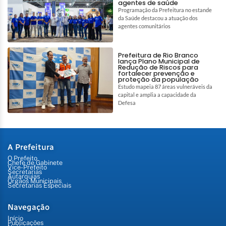
agentes de saúde
Programação da Prefeitura no estande
da Saúde destacou a atuação dos
agentes comunitários
Prefeitura de Rio Branco
lança Plano Municipal de
Redução de Riscos para
fortalecer prevenção e
proteção da população
Estudo mapeia 87 áreas vulneráveis da
capital e amplia a capacidade da
Defesa
A Prefeitura
O Prefeito
Chefe de Gabinete
Vice-Prefeito
Secretarias
Autarquias
Órgãos Municipais
Secretarias Especiais
Navegação
Início
Publicações