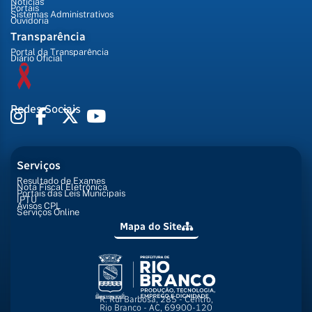
Notícias
Portais
Sistemas Administrativos
Ouvidoria
Transparência
Portal da Transparência
Diário Oficial
Redes Sociais
Serviços
Resultado de Exames
Nota Fiscal Eletrônica
Portais das Leis Municipais
IPTU
Avisos CPL
Serviços Online
Mapa do Site
R. Rui Barbosa, 285 - Centro,
Rio Branco - AC, 69900-120