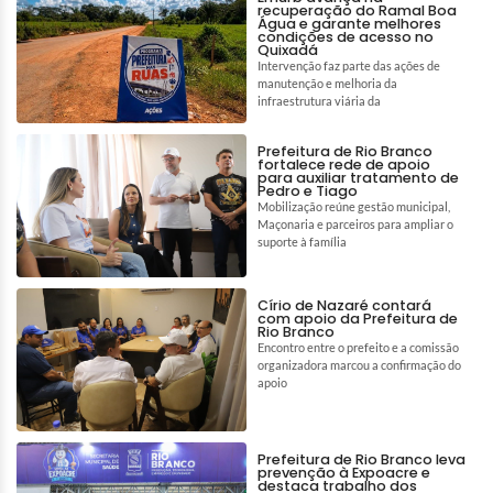
recuperação do Ramal Boa
Água e garante melhores
condições de acesso no
Quixadá
Intervenção faz parte das ações de
manutenção e melhoria da
infraestrutura viária da
Prefeitura de Rio Branco
fortalece rede de apoio
para auxiliar tratamento de
Pedro e Tiago
Mobilização reúne gestão municipal,
Maçonaria e parceiros para ampliar o
suporte à família
Círio de Nazaré contará
com apoio da Prefeitura de
Rio Branco
Encontro entre o prefeito e a comissão
organizadora marcou a confirmação do
apoio
Prefeitura de Rio Branco leva
prevenção à Expoacre e
destaca trabalho dos