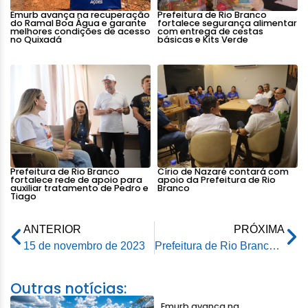
Emurb avança na recuperação
Prefeitura de Rio Branco
do Ramal Boa Água e garante
fortalece segurança alimentar
melhores condições de acesso
com entrega de cestas
no Quixadá
básicas e Kits Verde
Prefeitura de Rio Branco
Círio de Nazaré contará com
fortalece rede de apoio para
apoio da Prefeitura de Rio
auxiliar tratamento de Pedro e
Branco
Tiago
ANTERIOR
PRÓXIMA
15 de novembro de 2023
Prefeitura de Rio Branco participa de reunião organizada pelo MPAC para tratar sobre venda de linhas de cerol
Outras notícias:
Emurb avança na