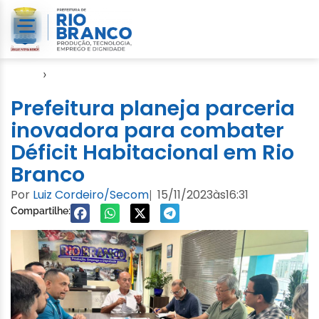
Início
›
Gabinete
Prefeitura planeja parceria
inovadora para combater
Déficit Habitacional em Rio
Branco
Por
Luiz Cordeiro/Secom
15/11/2023
às
16:31
|
Compartilhe: